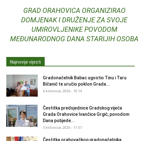
GRAD ORAHOVICA ORGANIZIRAO
DOMJENAK I DRUŽENJE ZA SVOJE
UMIROVLJENIKE POVODOM
MEĐUNARODNOG DANA STARIJIH OSOBA
Najnovije vijesti
Gradonačelnik Babac ugostio Tinu i Taru
Bičanić te uručio poklon Grada...
6 kolovoza, 2026 - 10:14
Čestitka predsjednice Gradskog vijeća
Grada Orahovice Ivančice Grgić, povodom
Dana pobjede...
5 kolovoza, 2026 - 11:57
Čestitka orahovačkog gradonačelnika