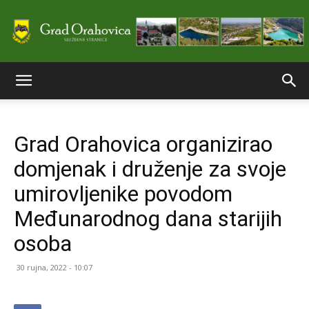
Službene
Grad Orahovica organizirao
stranice
domjenak i druženje za svoje
umirovljenike povodom
Grada
Međunarodnog dana starijih
osoba
Orahovice
30 rujna, 2022 - 10:07