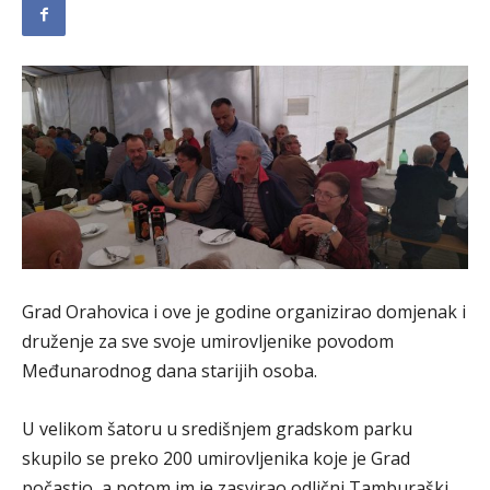
Grad Orahovica i ove je godine organizirao domjenak i
druženje za sve svoje umirovljenike povodom
Međunarodnog dana starijih osoba.
U velikom šatoru u središnjem gradskom parku
skupilo se preko 200 umirovljenika koje je Grad
počastio, a potom im je zasvirao odlični Tamburaški