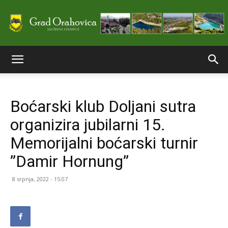
Službene
Boćarski klub Doljani sutra
stranice
organizira jubilarni 15.
Memorijalni boćarski turnir
Grada
”Damir Hornung”
8 srpnja, 2022 - 15:07
Orahovice