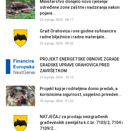
Ministarstvo donijelo novo rješenje:
određene zone zaštite i nadziranja nakon
pojave...
23 srpnja, 2026 - 08:17
Grad Orahovica i ove godine sufinancira
radne bilježnice i radne materijale...
22 srpnja, 2026 - 09:53
PROJEKT ENERGETSKE OBNOVE ZGRADE
GRADSKE UPRAVE ORAHOVICA PRED
ZAVRŠETKOM
21 srpnja, 2026 - 10:12
Projekt koji je roditeljima donio predah, a
korisnicima sigurnost, uspješno priveden...
10 srpnja, 2026 - 01:22
NATJEČAJ za prodaju neizgrađenih
građevinskih zemljišta k.č.br. 7103/2, 7104 i
7109/2...