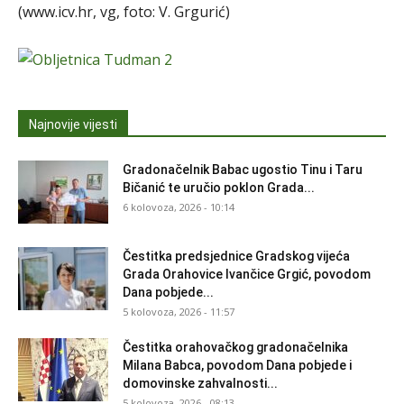
(www.icv.hr, vg, foto: V. Grgurić)
Najnovije vijesti
Gradonačelnik Babac ugostio Tinu i Taru
Bičanić te uručio poklon Grada...
6 kolovoza, 2026 - 10:14
Čestitka predsjednice Gradskog vijeća
Grada Orahovice Ivančice Grgić, povodom
Dana pobjede...
5 kolovoza, 2026 - 11:57
Čestitka orahovačkog gradonačelnika
Milana Babca, povodom Dana pobjede i
domovinske zahvalnosti...
5 kolovoza, 2026 - 08:13