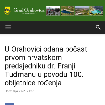
Službene
U Orahovici odana počast
stranice
prvom hrvatskom
predsjedniku dr. Franji
Grada
Tuđmanu u povodu 100.
obljetnice rođenja
Orahovice
15 svibnja, 2022 - 21:47