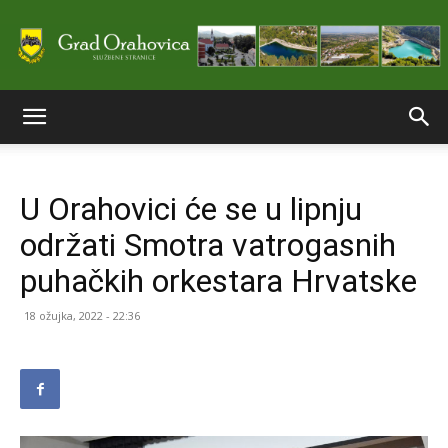
Službene
U Orahovici će se u lipnju
stranice
održati Smotra vatrogasnih
puhačkih orkestara Hrvatske
Grada
18 ožujka, 2022 - 22:36
Orahovice