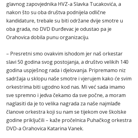
glavnog zapovjednika HVZ-a Slavka Tucakovića, a
nakon što su oba društva podnijela odlične
kandidature, trebale su biti održane dvije smotre u
oba grada, no DVD Đurđevac je odustao pa je
Orahovica dobila punu organizaciju.
– Presretni smo ovakvim ishodom jer naš orkestar
slavi 50 godina svog postojanja, a društvo velikih 140
godina uspješnog rada i djelovanja. Pripremamo niz
sadržaja u sklopu naše smotre i vjerujem kako će svim
orkestrima biti ugodno kod nas. Mi već sada imamo
sve spremno i jedva čekamo da sve počne, a moram
naglasiti da je to velika nagrada za naše najmlađe
članove orkestra koji su nam se tijekom ove školske
godine priključili – kaže pročelnica Puhačkog orkestra
DVD-a Orahovica Katarina Vanek.