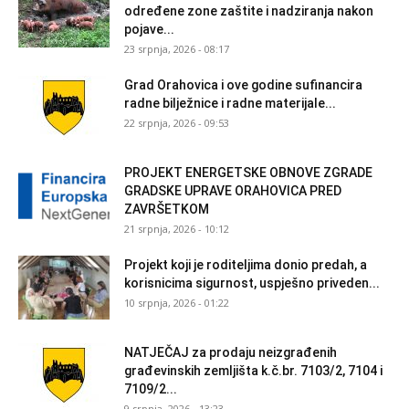
određene zone zaštite i nadziranja nakon
pojave...
23 srpnja, 2026 - 08:17
Grad Orahovica i ove godine sufinancira
radne bilježnice i radne materijale...
22 srpnja, 2026 - 09:53
PROJEKT ENERGETSKE OBNOVE ZGRADE
GRADSKE UPRAVE ORAHOVICA PRED
ZAVRŠETKOM
21 srpnja, 2026 - 10:12
Projekt koji je roditeljima donio predah, a
korisnicima sigurnost, uspješno priveden...
10 srpnja, 2026 - 01:22
NATJEČAJ za prodaju neizgrađenih
građevinskih zemljišta k.č.br. 7103/2, 7104 i
7109/2...
9 srpnja, 2026 - 13:23