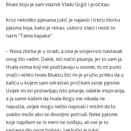
Blues koju je sam vlasnik Vlado Grgić i pročitao.
Kroz nekoliko pjesama Jukić je najavio i treću zbirku
pjesma koja, kako je rekao, uskoro izlazi i nosit će
naziv ”Tama kapaka”.
– Nova zbirka je u izradi, a ona je svojevrsni nastavak
ovog što radim. Dakle, isti način pisanja, jer to sam ja.
Hvala svima koji me podržavaju u ovome, to mi puno
znači i veliko hvala Bluesu što mi je pružio priliku da u
kafiću u kojem sam odrastao pročitam svoje pjesme.
Uvijek mi svi postavljaju isto pitanje, odakle inspiracija,
a ja samo kažem da hvala Bogu me nikada ne
napušta, uvijek mogu nešto napisati i mislim da to
svatko može ako se dovoljno potrudi. Neke pjesme
koje napišem se ni meni ne sviđaju, ali sve je to
sastavni dio ovog hobija– zaključio je Jukić.