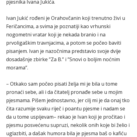
pjesnika Ivana Jukića.
Ivan Jukić rođeni je Orahovčanin koji trenutno živi u
Feričancima, a svima je poznatiji kao vrhunski
nogometni vratar koji je nekada branio i na
prvoligaškim travnjacima, a potom se počeo baviti
pisanjem. Ivan je nazočnima predstavio svoje dvije
dosadašnje zbirke ”Za B.” i ”Snovi o boljim noćnim
morama”.
– Otkako sam počeo pisati želja mi je bila u tome
pronaći sebe, ali i da čitatelj pronađe sebe u mojim
pjesmama. Pišem jednostavno, jer cilj mi je da onaj tko
čita razumije svaku riječ i poantu pjesme i nadam se
da u tome uspijevam– rekao je Ivan koji je pročitao i
pjesmu posvećenu supruzi, nekolik onih koje bi želio i
uglazbiti, a dašak humora bila je pjesma baš o kafiću