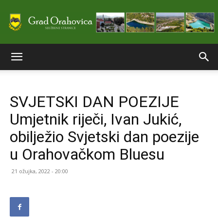
Službene
SVJETSKI DAN POEZIJE
stranice
Umjetnik riječi, Ivan Jukić,
obilježio Svjetski dan poezije
Grada
u Orahovačkom Bluesu
21 ožujka, 2022 - 20:00
Orahovice