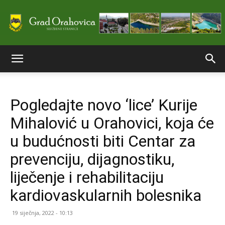
Službene
Pogledajte novo ‘lice’ Kurije
stranice
Mihalović u Orahovici, koja će
u budućnosti biti Centar za
Grada
prevenciju, dijagnostiku,
liječenje i rehabilitaciju
kardiovaskularnih bolesnika
Orahovice
19 siječnja, 2022 - 10:13