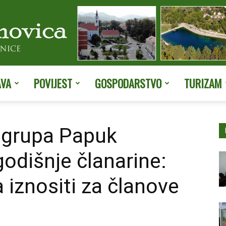
AVA
POVIJEST
GOSPODARSTVO
TURIZAM
Službene
 grupa Papuk
godišnje članarine:
stranice
 iznositi za članove