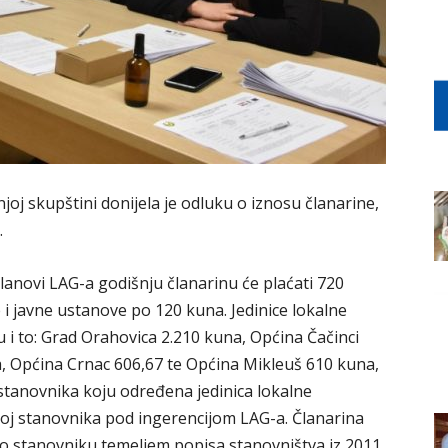
oj skupštini donijela je odluku o iznosu članarine,
.
članovi LAG-a godišnju članarinu će plaćati 720
 i javne ustanove po 120 kuna. Jedinice lokalne
i to: Grad Orahovica 2.210 kuna, Općina Čačinci
, Općina Crnac 606,67 te Općina Mikleuš 610 kuna,
stanovnika koju određena jedinica lokalne
j stanovnika pod ingerencijom LAG-a. Članarina
o stanovniku temeljem popisa stanovništva iz 2011.