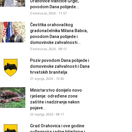
Orahovice Ivančice Grgić,
povodom Dana pobjede...
5 kolovoza, 2026 - 11:57
Čestitka orahovačkog
gradonačelnika Milana Babca,
povodom Dana pobjede i
domovinske zahvalnosti...
5 kolovoza, 2026 - 08:13
Poziv povodom Dana pobjede i
domovinske zahvalnosti i Dana
hrvatskih branitelja
31 srpnja, 2026 - 13:42
Ministarstvo donijelo novo
rješenje: određene zone
zaštite i nadziranja nakon
pojave...
23 srpnja, 2026 - 08:17
Grad Orahovica i ove godine
sufinancira radne bilježnice i