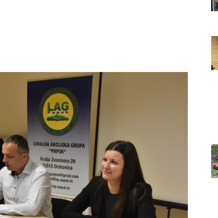
Grada
Orahovice