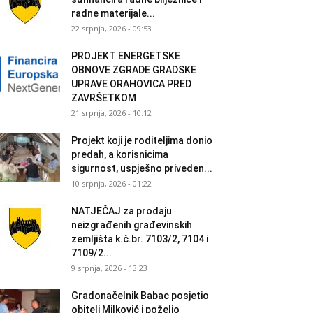
radne materijale...
22 srpnja, 2026 - 09:53
PROJEKT ENERGETSKE
OBNOVE ZGRADE GRADSKE
UPRAVE ORAHOVICA PRED
ZAVRŠETKOM
21 srpnja, 2026 - 10:12
Projekt koji je roditeljima donio
predah, a korisnicima
sigurnost, uspješno priveden...
10 srpnja, 2026 - 01:22
NATJEČAJ za prodaju
neizgrađenih građevinskih
zemljišta k.č.br. 7103/2, 7104 i
7109/2...
9 srpnja, 2026 - 13:23
Gradonačelnik Babac posjetio
obitelj Milković i poželio