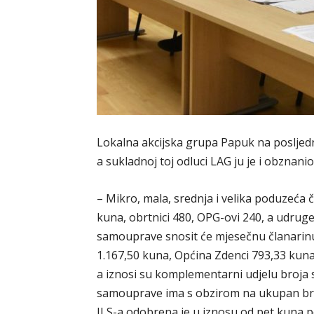
Lokalna akcijska grupa Papuk na posljednj
a sukladnoj toj odluci LAG ju je i obznanio
– Mikro, mala, srednja i velika poduzeća 
kuna, obrtnici 480, OPG-ovi 240, a udruge
samouprave snosit će mjesečnu članarinu 
1.167,50 kuna, Općina Zdenci 793,33 kuna
a iznosi su komplementarni udjelu broja 
samouprave ima s obzirom na ukupan bro
JLS-a odobrena je u iznosu od pet kuna p