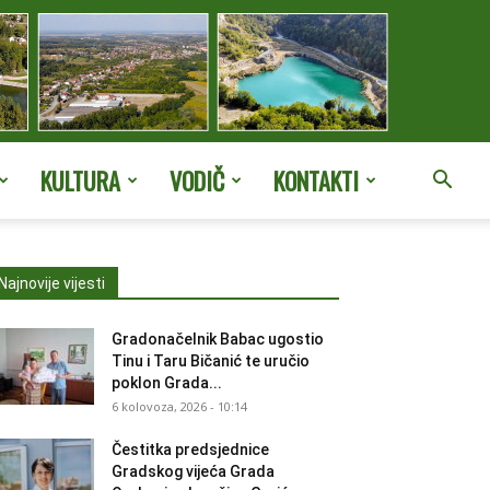
KULTURA
VODIČ
KONTAKTI
Najnovije vijesti
Gradonačelnik Babac ugostio
Tinu i Taru Bičanić te uručio
poklon Grada...
6 kolovoza, 2026 - 10:14
Čestitka predsjednice
Gradskog vijeća Grada