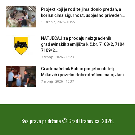
Projekt koji je roditeljima donio predah, a
korisnicima sigurnost, uspješno priveden...
10 srpnja, 2026 - 01:22
NATJEČAJ za prodaju neizgrađenih
građevinskih zemljišta k.č.br. 7103/2, 7104 i
7109/2...
9 srpnja, 2026 - 13:23
Gradonačelnik Babac posjetio obitelj
Milković i poželio dobrodošlicu maloj Jani
7 srpnja, 2026 - 15:37
Sva prava pridržana © Grad Orahovica, 2026.