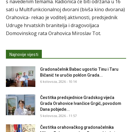
s navedenim temama. Radionica će biti održana u 16
sati u Multifunkcionalnoj dvorani (bivša kino dvorana)
Orahovica- rekao je voditelj aktivnosti, predsjednik
Udruge hrvatskih branitelja i dragovoljaca
Domovinskog rata Orahovica Miroslav Tot.
Najnovije vijesti
Gradonačelnik Babac ugostio Tinu i Taru
Bičanić te uručio poklon Grada...
6 kolovoza, 2026 - 10:14
Čestitka predsjednice Gradskog vijeća
Grada Orahovice Ivančice Grgić, povodom
Dana pobjede...
5 kolovoza, 2026 - 11:57
Čestitka orahovačkog gradonačelnika