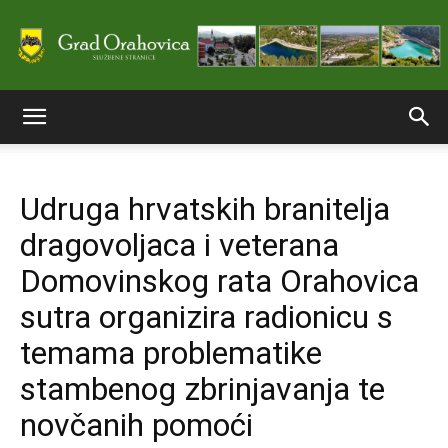
Službene
Udruga hrvatskih branitelja
stranice
dragovoljaca i veterana
Domovinskog rata Orahovica
Grada
sutra organizira radionicu s
temama problematike
stambenog zbrinjavanja te
Orahovice
novčanih pomoći