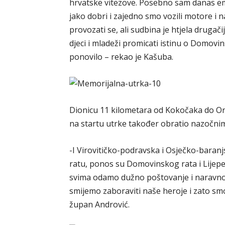
hrvatske vitezove. Posebno sam danas e
jako dobri i zajedno smo vozili motore i na
provozati se, ali sudbina je htjela drugač
djeci i mladeži promicati istinu o Domovi
ponovilo – rekao je Kašuba.
Dionicu 11 kilometara od Kokočaka do Ora
na startu utrke također obratio nazočni
-I Virovitičko-podravska i Osječko-baran
ratu, ponos su Domovinskog rata i Lijepe 
svima odamo dužno poštovanje i naravno 
smijemo zaboraviti naše heroje i zato smo 
župan Andrović.