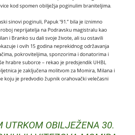
vice kod spomen obilježja poginulim braniteljima.
ski sinovi poginuli, Papuk ’91.” bila je iznimno
 proboj neprijatelja na Podravsku magistralu kao
n i Branko su dali svoje živote, ali su ostavili
dokazuje i ovih 15 godina neprekidnog održavanja
ačima, pokroviteljima, sponzorima i donatorima i
aše hrabre suborce – rekao je predsjendik UHBL
jetnica je zaključena molitvom za Momira, Milana i
je koju je predvodio župnik orahovački velečasni
 UTRKOM OBILJEŽENA 30.