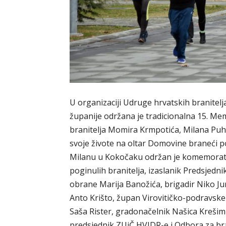
U organizaciji Udruge hrvatskih branitelj
županije održana je tradicionalna 15. Memo
branitelja Momira Krmpotića, Milana Puhani
svoje živote na oltar Domovine braneći 
Milanu u Kokočaku održan je komemorativn
poginulih branitelja, izaslanik Predsjedni
obrane Marija Banožića, brigadir Niko Jur
Anto Krišto, župan Virovitičko-podravsk
Saša Rister, gradonačelnik Našica Krešim
predsjednik ZUiČ HVIDR-e i Odbora za br