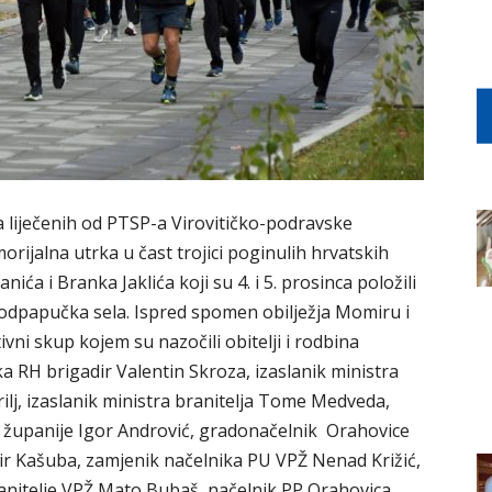
a liječenih od PTSP-a Virovitičko-podravske
rijalna utrka u čast trojici poginulih hrvatskih
ća i Branka Jaklića koji su 4. i 5. prosinca položili
podpapučka sela. Ispred spomen obilježja Momiru i
i skup kojem su nazočili obitelji i rodbina
ka RH brigadir Valentin Skroza, izaslanik ministra
ilj, izaslanik ministra branitelja Tome Medveda,
e županije Igor Andrović, gradonačelnik Orahovice
ir Kašuba, zamjenik načelnika PU VPŽ Nenad Križić,
anitelje VPŽ Mato Bubaš, načelnik PP Orahovica