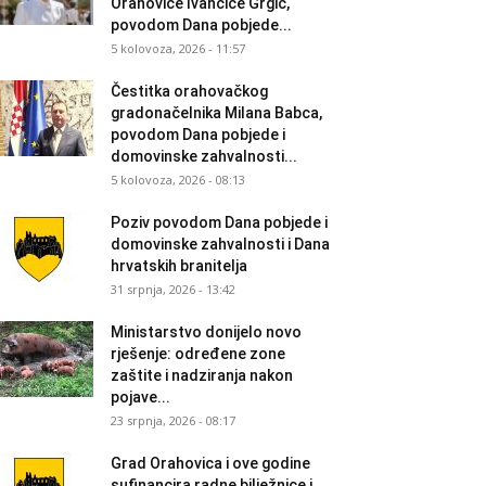
Orahovice Ivančice Grgić,
povodom Dana pobjede...
5 kolovoza, 2026 - 11:57
Čestitka orahovačkog
gradonačelnika Milana Babca,
povodom Dana pobjede i
domovinske zahvalnosti...
5 kolovoza, 2026 - 08:13
Poziv povodom Dana pobjede i
domovinske zahvalnosti i Dana
hrvatskih branitelja
31 srpnja, 2026 - 13:42
Ministarstvo donijelo novo
rješenje: određene zone
zaštite i nadziranja nakon
pojave...
23 srpnja, 2026 - 08:17
Grad Orahovica i ove godine
sufinancira radne bilježnice i