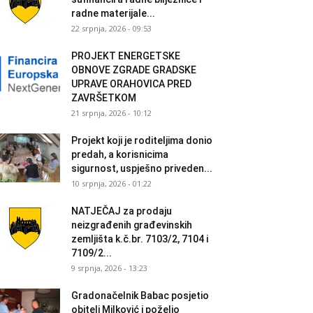
radne materijale...
22 srpnja, 2026 - 09:53
PROJEKT ENERGETSKE
OBNOVE ZGRADE GRADSKE
UPRAVE ORAHOVICA PRED
ZAVRŠETKOM
21 srpnja, 2026 - 10:12
Projekt koji je roditeljima donio
predah, a korisnicima
sigurnost, uspješno priveden...
10 srpnja, 2026 - 01:22
NATJEČAJ za prodaju
neizgrađenih građevinskih
zemljišta k.č.br. 7103/2, 7104 i
7109/2...
9 srpnja, 2026 - 13:23
Gradonačelnik Babac posjetio
obitelj Milković i poželio