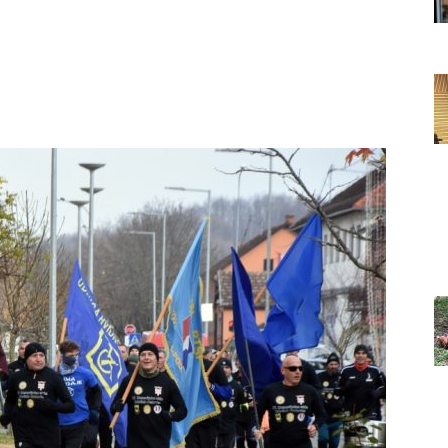
Grada
Orahovice