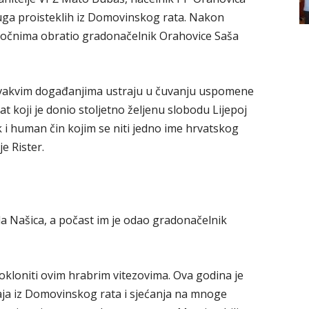
uga proisteklih iz Domovinskog rata. Nakon
azočnima obratio gradonačelnik Orahovice Saša
 ovakvim događanjima ustraju u čuvanju uspomene
t koji je donio stoljetno željenu slobodu Lijepoj
ik i human čin kojim se niti jedno ime hrvatskog
e Rister.
da Našica, a počast im je odao gradonačelnik
pokloniti ovim hrabrim vitezovima. Ova godina je
đaja iz Domovinskog rata i sjećanja na mnoge