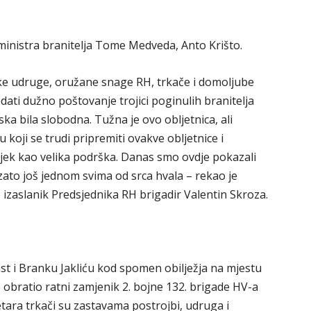
ministra branitelja Tome Medveda, Anto Krišto.
ljske udruge, oružane snage RH, trkače i domoljube
ti dužno poštovanje trojici poginulih branitelja
atska bila slobodna. Tužna je ovo obljetnica, ali
koji se trudi pripremiti ovakve obljetnice i
vijek kao velika podrška. Danas smo ovdje pokazali
 zato još jednom svima od srca hvala – rekao je
o izaslanik Predsjednika RH brigadir Valentin Skroza.
st i Branku Jakliću kod spomen obilježja na mjestu
e obratio ratni zamjenik 2. bojne 132. brigade HV-a
ara trkači su zastavama postrojbi, udruga i