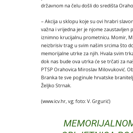
državnom na čelu došli do središta Oraho
– Akcija u sklopu koje su ovi hrabri slavon
važna i vrijedna jer je njome zaustavljen
iznimno krucijalnu prometnicu. Momir, Mila
neizbrisiv trag u svim našim srcima što 
memorijalne utrke za njih. Hvala svim trk
dok nas bude ova utrka će se trčati za n
PTSP Orahovica Miroslav Milovuković. Obl
Branka te sve poginule hrvatske branitel
Željko Strnak.
(www.icv.hr, vg; foto: V. Grgurić)
MEMORIJALNOM