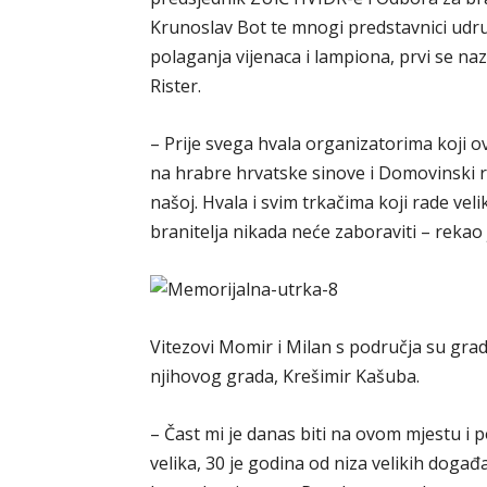
Krunoslav Bot te mnogi predstavnici udr
polaganja vijenaca i lampiona, prvi se n
Rister.
– Prije svega hvala organizatorima koji
na hrabre hrvatske sinove i Domovinski ra
našoj. Hvala i svim trkačima koji rade vel
branitelja nikada neće zaboraviti – rekao j
Vitezovi Momir i Milan s područja su gra
njihovog grada, Krešimir Kašuba.
– Čast mi je danas biti na ovom mjestu i 
velika, 30 je godina od niza velikih doga