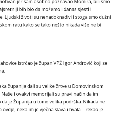
motivan jer sam osobno poznavao Momira, bili smo
jsretniji bih bio da možemo i danas sjesti i
ije. Ljudski životi su nenadoknadivi i stoga smo dužni
nskom ratu kako se tako nešto nikada više ne bi
hovice istrčao je župan VPŽ Igor Andrović koji se
ma.
jska županija dali su velike žrtve u Domovinskom
Naše i ovakvi memorijali su pravi način da im
da je Županija u tome velika podrška. Nikada ne
ovdje, neka im je vječna slava i hvala – rekao je