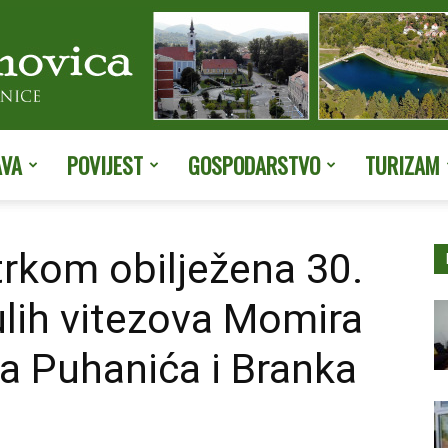
AVA
POVIJEST
GOSPODARSTVO
TURIZAM
Službene
rkom obilježena 30.
ulih vitezova Momira
stranice
a Puhanića i Branka