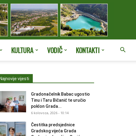
KULTURA
VODIČ
KONTAKTI
Najnovije vijesti
Gradonačelnik Babac ugostio
Tinu i Taru Bičanić te uručio
poklon Grada...
6 kolovoza, 2026 - 10:14
Čestitka predsjednice
Gradskog vijeća Grada