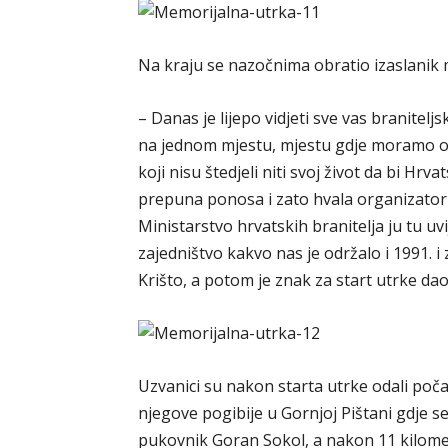
Na kraju se nazočnima obratio izaslanik 
– Danas je lijepo vidjeti sve vas branite
na jednom mjestu, mjestu gdje moramo oda
koji nisu štedjeli niti svoj život da bi Hrv
prepuna ponosa i zato hvala organizatoru 
Ministarstvo hrvatskih branitelja ju tu u
zajedništvo kakvo nas je održalo i 1991. i
Krišto, a potom je znak za start utrke da
Uzvanici su nakon starta utrke odali poča
njegove pogibije u Gornjoj Pištani gdje s
pukovnik Goran Sokol, a nakon 11 kilomet