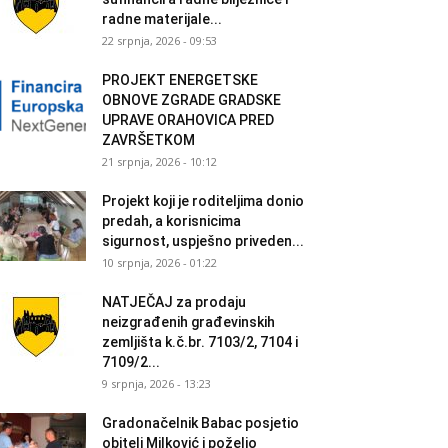
radne materijale...
22 srpnja, 2026 - 09:53
PROJEKT ENERGETSKE
OBNOVE ZGRADE GRADSKE
UPRAVE ORAHOVICA PRED
ZAVRŠETKOM
21 srpnja, 2026 - 10:12
Projekt koji je roditeljima donio
predah, a korisnicima
sigurnost, uspješno priveden...
10 srpnja, 2026 - 01:22
NATJEČAJ za prodaju
neizgrađenih građevinskih
zemljišta k.č.br. 7103/2, 7104 i
7109/2...
9 srpnja, 2026 - 13:23
Gradonačelnik Babac posjetio
obitelj Milković i poželio