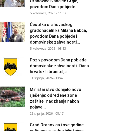
Orahovice Ivančice Grgić,
povodom Dana pobjede...
5 kolovoza, 2026 - 11:57
Čestitka orahovačkog
gradonačelnika Milana Babca,
povodom Dana pobjede i
domovinske zahvalnosti...
5 kolovoza, 2026 - 08:13
Poziv povodom Dana pobjede i
domovinske zahvalnosti i Dana
hrvatskih branitelja
31 srpnja, 2026 - 13:42
Ministarstvo donijelo novo
rješenje: određene zone
zaštite i nadziranja nakon
pojave...
23 srpnja, 2026 - 08:17
Grad Orahovica i ove godine
sufinancira radne bilježnice i