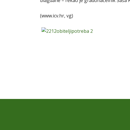
blagdane – rekao je gradonačelnik Saša R
(www.icv.hr, vg)