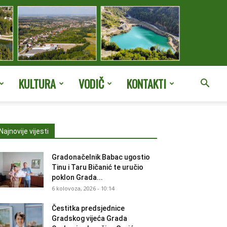
KULTURA
VODIČ
KONTAKTI
Najnovije vijesti
Gradonačelnik Babac ugostio
Tinu i Taru Bičanić te uručio
poklon Grada...
6 kolovoza, 2026 - 10:14
Čestitka predsjednice
Gradskog vijeća Grada