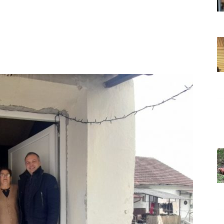
Grada
Orahovice