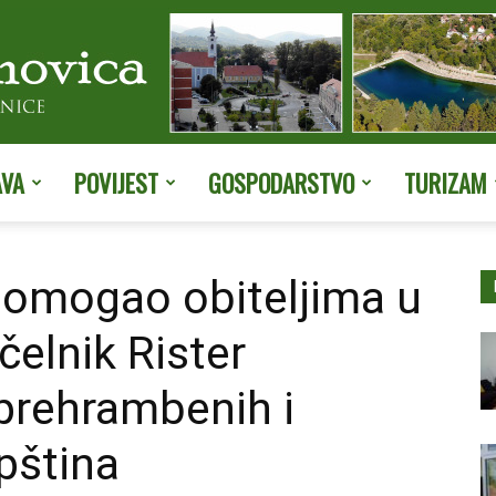
AVA
POVIJEST
GOSPODARSTVO
TURIZAM
Službene
pomogao obiteljima u
čelnik Rister
stranice
 prehrambenih i
pština