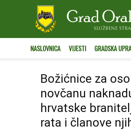
NASLOVNICA
VIJESTI
GRADSKA UPR
Božićnice za oso
novčanu naknadu
hrvatske branite
rata i članove nji