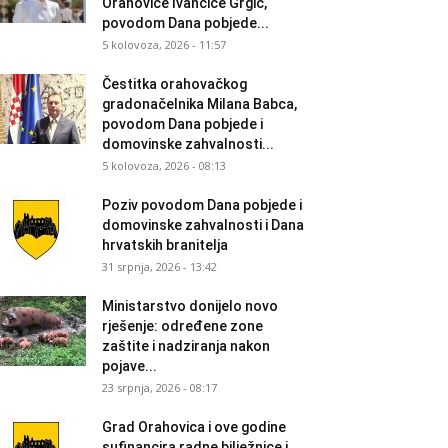
Orahovice Ivančice Grgić,
povodom Dana pobjede...
5 kolovoza, 2026 - 11:57
Čestitka orahovačkog
gradonačelnika Milana Babca,
povodom Dana pobjede i
domovinske zahvalnosti...
5 kolovoza, 2026 - 08:13
Poziv povodom Dana pobjede i
domovinske zahvalnosti i Dana
hrvatskih branitelja
31 srpnja, 2026 - 13:42
Ministarstvo donijelo novo
rješenje: određene zone
zaštite i nadziranja nakon
pojave...
23 srpnja, 2026 - 08:17
Grad Orahovica i ove godine
sufinancira radne bilježnice i