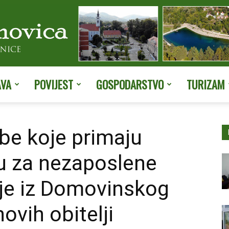
AVA
POVIJEST
GOSPODARSTVO
TURIZAM
Službene
be koje primaju
 za nezaposlene
stranice
lje iz Domovinskog
hovih obitelji