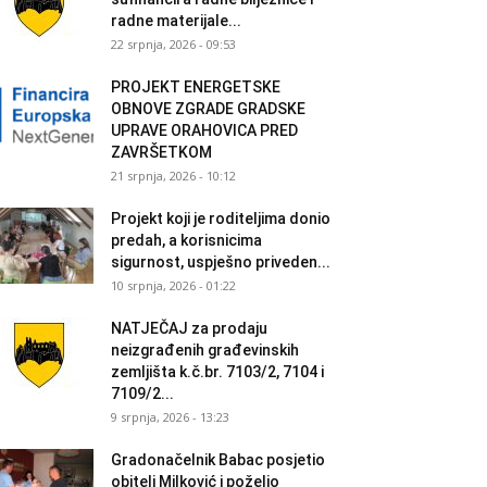
radne materijale...
22 srpnja, 2026 - 09:53
PROJEKT ENERGETSKE
OBNOVE ZGRADE GRADSKE
UPRAVE ORAHOVICA PRED
ZAVRŠETKOM
21 srpnja, 2026 - 10:12
Projekt koji je roditeljima donio
predah, a korisnicima
sigurnost, uspješno priveden...
10 srpnja, 2026 - 01:22
NATJEČAJ za prodaju
neizgrađenih građevinskih
zemljišta k.č.br. 7103/2, 7104 i
7109/2...
9 srpnja, 2026 - 13:23
Gradonačelnik Babac posjetio
obitelj Milković i poželio