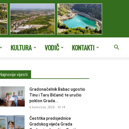
KULTURA
VODIČ
KONTAKTI
Najnovije vijesti
Gradonačelnik Babac ugostio
Tinu i Taru Bičanić te uručio
poklon Grada...
6 kolovoza, 2026 - 10:14
Čestitka predsjednice
Gradskog vijeća Grada