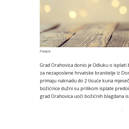
Freepik
Grad Orahovica donio je Odluku o isplat
za nezaposlene hrvatske branitelje iz Domo
primaju naknadu do 2 tisuće kuna mjeseč
božićnice dužni su prilikom isplate predo
grad Orahovica uoči božićnih blagdana isp