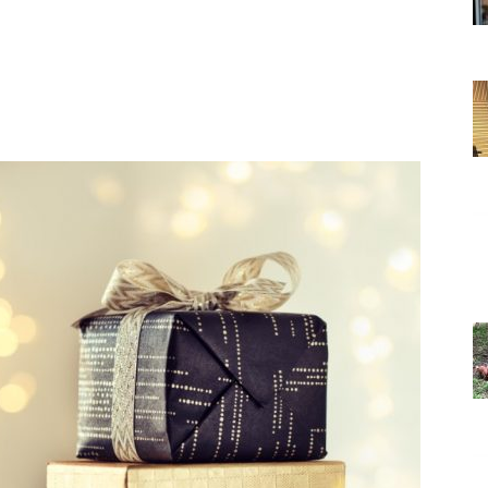
Grada
Orahovice