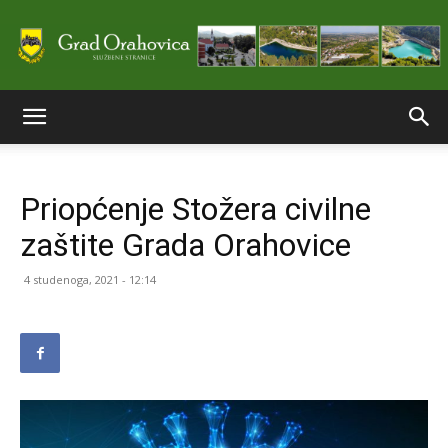
Službene
Priopćenje Stožera civilne
stranice
zaštite Grada Orahovice
4 studenoga, 2021 - 12:14
Grada
Orahovice