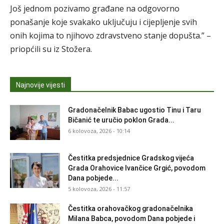
Još jednom pozivamo građane na odgovorno
ponašanje koje svakako uključuju i cijepljenje svih
onih kojima to njihovo zdravstveno stanje dopušta.” –
priopćili su iz Stožera.
Najnovije vijesti
Gradonačelnik Babac ugostio Tinu i Taru
Bičanić te uručio poklon Grada...
6 kolovoza, 2026 - 10:14
Čestitka predsjednice Gradskog vijeća
Grada Orahovice Ivančice Grgić, povodom
Dana pobjede...
5 kolovoza, 2026 - 11:57
Čestitka orahovačkog gradonačelnika
Milana Babca, povodom Dana pobjede i