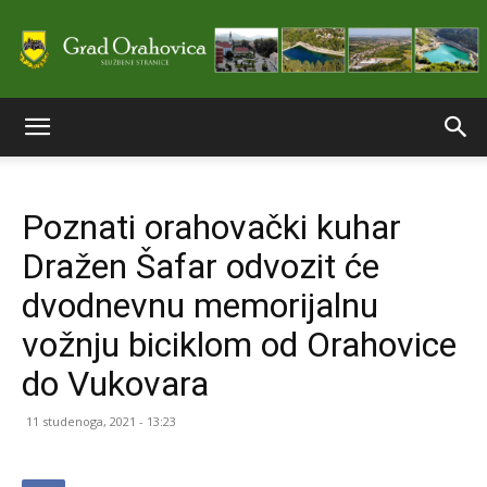
Službene
Poznati orahovački kuhar
stranice
Dražen Šafar odvozit će
dvodnevnu memorijalnu
Grada
vožnju biciklom od Orahovice
do Vukovara
Orahovice
11 studenoga, 2021 - 13:23