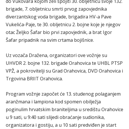
do Vukovara kojom želi spojiti 30. obljetnicu svoje 132.
brigade, 7. obljetnicu smrti prvog zapovjednika
diverzantskog voda brigade, brigadira HV-a Pave
Vukelića-Paje, te 30. obljetnicu 2. bojne koje je njegov
otac Željko Šafar bio prvi zapovjednik, a brat Igor
Šafar pripadnik na svim crtama bojišnice.
Uz vozača Dražena, organizatori ove vožnje su
UHVDR 2. bojne 132. brigade Orahovica te UHBL PTSP
VPŽ, a pokrovitelji su Grad Orahovica, DVD Orahovica i
Trgovina BRIIT Orahovica.
Program vožnje započet će 13. studenog polaganjem
aranžmana i lampiona kod spomen obilježja
poginulim hrvatskim braniteljima u središtu Orahovice
u 9 sati, u 9:40 sati slijedi obraćanje sudionika,
organizatora i gostiju, a u 10 sati predviđen je start