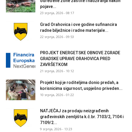
određene zone zaštite i nadziranja nakon
pojave...
23 srpnja, 2026 - 08:17
Grad Orahovica i ove godine sufinancira
radne bilježnice i radne materijale...
22 srpnja, 2026 - 09:53
PROJEKT ENERGETSKE OBNOVE ZGRADE
GRADSKE UPRAVE ORAHOVICA PRED
ZAVRŠETKOM
21 srpnja, 2026 - 10:12
Projekt koji je roditeljima donio predah, a
korisnicima sigurnost, uspješno priveden...
10 srpnja, 2026 - 01:22
NATJEČAJ za prodaju neizgrađenih
građevinskih zemljišta k.č.br. 7103/2, 7104 i
7109/2...
9 srpnja, 2026 - 13:23