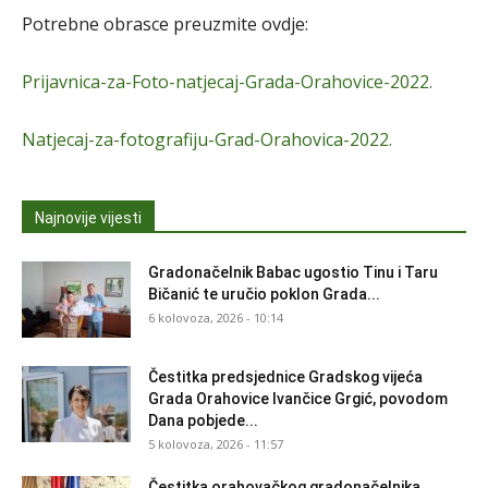
Potrebne obrasce preuzmite ovdje:
Prijavnica-za-Foto-natjecaj-Grada-Orahovice-2022.
Natjecaj-za-fotografiju-Grad-Orahovica-2022.
Najnovije vijesti
Gradonačelnik Babac ugostio Tinu i Taru
Bičanić te uručio poklon Grada...
6 kolovoza, 2026 - 10:14
Čestitka predsjednice Gradskog vijeća
Grada Orahovice Ivančice Grgić, povodom
Dana pobjede...
5 kolovoza, 2026 - 11:57
Čestitka orahovačkog gradonačelnika