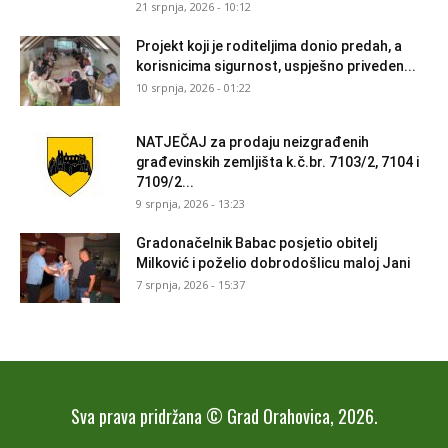
21 srpnja, 2026 - 10:12
Projekt koji je roditeljima donio predah, a
korisnicima sigurnost, uspješno priveden...
10 srpnja, 2026 - 01:22
NATJEČAJ za prodaju neizgrađenih
građevinskih zemljišta k.č.br. 7103/2, 7104 i
7109/2...
9 srpnja, 2026 - 13:23
Gradonačelnik Babac posjetio obitelj
Milković i poželio dobrodošlicu maloj Jani
7 srpnja, 2026 - 15:37
Sva prava pridržana © Grad Orahovica, 2026.