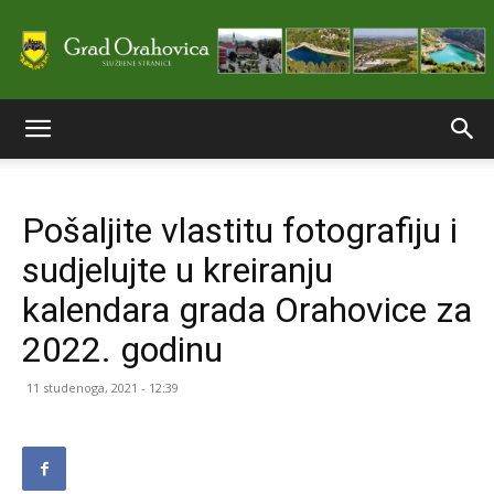
Službene
Pošaljite vlastitu fotografiju i
stranice
sudjelujte u kreiranju
kalendara grada Orahovice za
Grada
2022. godinu
11 studenoga, 2021 - 12:39
Orahovice