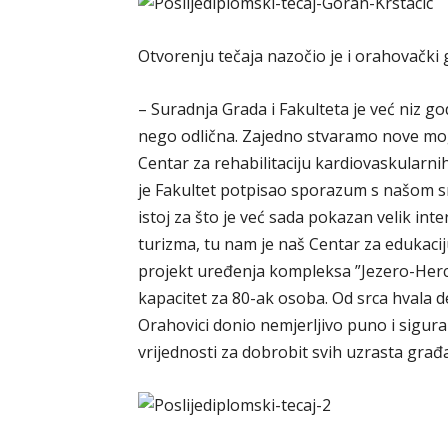
Otvorenju tečaja nazočio je i orahovački 
– Suradnja Grada i Fakulteta je već niz g
nego odlična. Zajedno stvaramo nove moguć
Centar za rehabilitaciju kardiovaskularni
je Fakultet potpisao sporazum s našom s
istoj za što je već sada pokazan velik in
turizma, tu nam je naš Centar za edukaciju 
projekt uređenja kompleksa ”Jezero-Herce
kapacitet za 80-ak osoba. Od srca hvala dek
Orahovici donio nemjerljivo puno i sigura
vrijednosti za dobrobit svih uzrasta građa