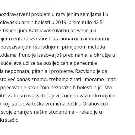
vnozdravstveni problem u razvijenim zemljama i u
rdiovaskularnih bolesti u 2019. preminulo 42,5
tisuće ljudi. Kardiovaskularnu prevenciju i
anjem centara izvrsnosti stacionarne i ambulantne
im povezivanjem i suradnjom, primjenom metoda
etodama. Puno je izazova još pred nama, a okružje u
 sučeljavajući se sa posljedicama panedmije
da nepoznata, pitanja i probleme. Razvidno je da
što već danas znamo, trebamo znati i moramo imati
sprječavanje kroničnih nezaraznih bolesti nije ”što
ti”. Zato su ovakvi tečajevi iznimno važni i krucijalni
a koji su u ova teška vremena došli u Orahovicu i
e svoje znanje s našim studentima – rekao je u
Krstačić.