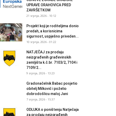
UPRAVE ORAHOVICA PRED
ZAVRŠETKOM
21 srpnja, 2026 - 10:12
Projekt koji je roditeljima donio
predah, a korisnicima
sigurnost, uspješno priveden...
10 srpnja, 2026 - 01:22
NATJEČAJ za prodaju
neizgrađenih građevinskih
zemljišta k.č.br. 7103/2, 7104 i
7109/2...
9 srpnja, 2026 - 13:23
Gradonačelnik Babac posjetio
obitelj Milković i poželio
dobrodošlicu maloj Jani
7 srpnja, 2026 - 15:37
ODLUKA o poništenju Natječaja
za prodaju neizgrađenih