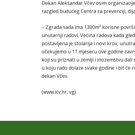
Dekan Aleksandar Včev osim organizacije
razgled budućeg Centra za prevenciji, dija
– Zgrada sada ima 1300m² korisne površine
unutarnji radovi. Većina radova kada gle
postavljena je stolarija i novi krov, unut
očekujemo u 11 mjesecu ove godine završet
koji su priznati u zemlji i inozemstvu dal
u koju rado dolaze svake godine i bit će
dekan Včev.
(www.icv.hr, vg)