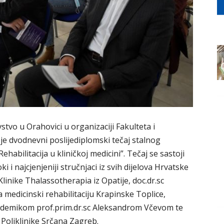
tvo u Orahovici u organizaciji Fakulteta i
je dvodnevni poslijediplomski tečaj stalnog
bilitacija u kliničkoj medicini”. Tečaj se sastoji
i i najcjenjeniji stručnjaci iz svih dijelova Hrvatske
Klinike Thalassotherapia iz Opatije, doc.dr.sc
medicinski rehabilitaciju Krapinske Toplice,
demikom prof.prim.dr.sc Aleksandrom Včevom te
 Poliklinike Srčana Zagreb.