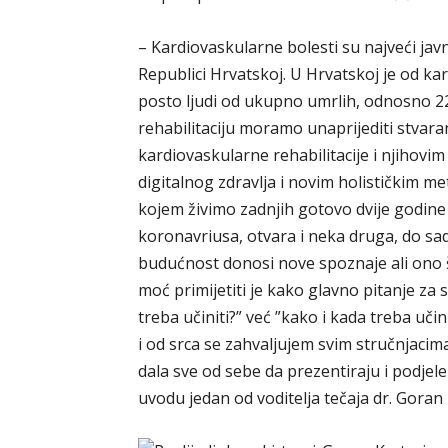
– Kardiovaskularne bolesti su najveći ja
Republici Hrvatskoj. U Hrvatskoj je od ka
posto ljudi od ukupno umrlih, odnosno 22 
rehabilitaciju moramo unaprijediti stvar
kardiovaskularne rehabilitacije i njihov
digitalnog zdravlja i novim holističkim m
kojem živimo zadnjih gotovo dvije godine
koronavriusa, otvara i neka druga, do sa
budućnost donosi nove spoznaje ali ono 
moć primijetiti je kako glavno pitanje za 
treba učiniti?” već ”kako i kada treba učini
i od srca se zahvaljujem svim stručnjacim
dala sve od sebe da prezentiraju i podjel
uvodu jedan od voditelja tečaja dr. Goran 