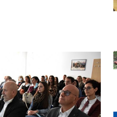
Grada
Orahovice