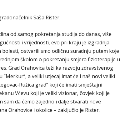
gradonačelnik Saša Rister.
odina od samog pokretanja studija do danas, više
nosti i vrijednosti, evo pri kraju je izgradnja
h bolesti, ostvarili smo odličnu suradnju putem koje
rednjom školom o pokretanju smjera fizioterapije u
teres. Grad Orahovica teži ka razvoju zdravstvenog
”Merkur”, a veliki utjecaj imat će i naš novi veliki
govac-Ružica grad” koji će imati smještajni
anu Včevu koji je veliki vizionar, čovjek koji je
n sam da ćemo zajedno i dalje stvarati nove
na Orahovice i okolice – zaključio je Rister.