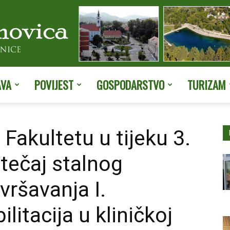
AVA
POVIJEST
GOSPODARSTVO
TURIZAM
Službene
akultetu u tijeku 3.
 tečaj stalnog
stranice
ršavanja I.
litacija u kliničkoj