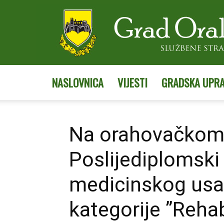
NASLOVNICA
VIJESTI
GRADSKA UPR
Na orahovačkom F
Poslijediplomski
medicinskog usav
kategorije ”Rehabi