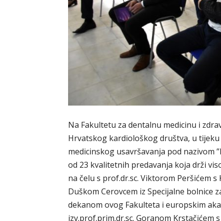
Na Fakultetu za dentalnu medicinu i zdravs
Hrvatskog kardiološkog društva, u tijeku 
medicinskog usavršavanja pod nazivom ”Reha
od 23 kvalitetnih predavanja koja drži visok
na čelu s prof.dr.sc. Viktorom Peršićem s 
Duškom Cerovcem iz Specijalne bolnice za 
dekanom ovog Fakulteta i europskim aka
izv.prof.prim.dr.sc. Goranom Krstačićem s