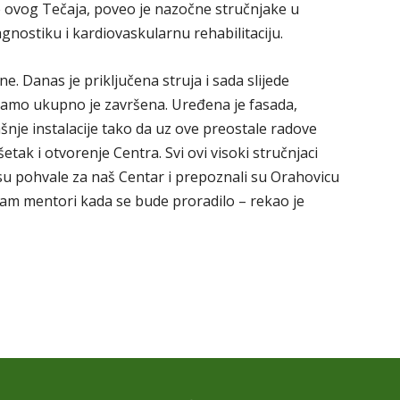
 ovog Tečaja, poveo je nazočne stručnjake u
gnostiku i kardiovaskularnu rehabilitaciju.
. Danas je priključena struja i sada slijede
damo ukupno je završena. Uređena je fasada,
rašnje instalacije tako da uz ove preostale radove
ak i otvorenje Centra. Svi ovi visoki stručnjaci
i su pohvale za naš Centar i prepoznali su Orahovicu
 nam mentori kada se bude proradilo – rekao je