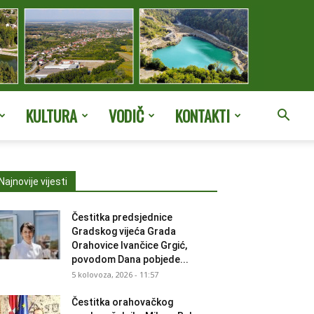
KULTURA
VODIČ
KONTAKTI
Najnovije vijesti
Čestitka predsjednice
Gradskog vijeća Grada
Orahovice Ivančice Grgić,
povodom Dana pobjede...
5 kolovoza, 2026 - 11:57
Čestitka orahovačkog