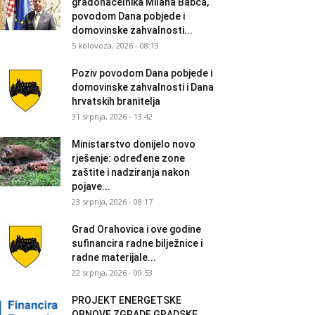
gradonačelnika Milana Babca,
povodom Dana pobjede i
domovinske zahvalnosti...
5 kolovoza, 2026 - 08:13
Poziv povodom Dana pobjede i
domovinske zahvalnosti i Dana
hrvatskih branitelja
31 srpnja, 2026 - 13:42
Ministarstvo donijelo novo
rješenje: određene zone
zaštite i nadziranja nakon
pojave...
23 srpnja, 2026 - 08:17
Grad Orahovica i ove godine
sufinancira radne bilježnice i
radne materijale...
22 srpnja, 2026 - 09:53
PROJEKT ENERGETSKE
OBNOVE ZGRADE GRADSKE