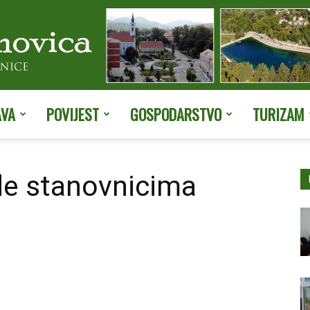
AVA
POVIJEST
GOSPODARSTVO
TURIZAM
Službene
de stanovnicima
stranice