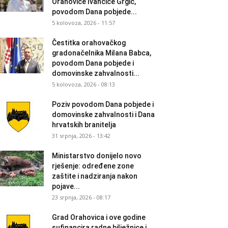
Orahovice Ivančice Grgić,
povodom Dana pobjede...
5 kolovoza, 2026 - 11:57
Čestitka orahovačkog
gradonačelnika Milana Babca,
povodom Dana pobjede i
domovinske zahvalnosti...
5 kolovoza, 2026 - 08:13
Poziv povodom Dana pobjede i
domovinske zahvalnosti i Dana
hrvatskih branitelja
31 srpnja, 2026 - 13:42
Ministarstvo donijelo novo
rješenje: određene zone
zaštite i nadziranja nakon
pojave...
23 srpnja, 2026 - 08:17
Grad Orahovica i ove godine
sufinancira radne bilježnice i