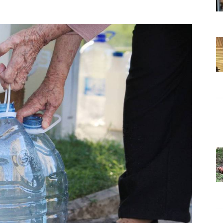
Grada
Orahovice