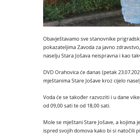
Obavještavamo sve stanovnike prigradsko
pokazateljima Zavoda za javno zdravstvo, 
naselju Stara Jošava neispravna i kao takv
DVD Orahovica će danas (petak 23.07.2021
mještanima Stare Jošave kroz cijelo naselj
Voda će se također razvoziti i u dane vike
od 09,00 sati te od 18,00 sati.
Mole se mještani Stare Jošave, a kojima 
ispred svojih domova kako bi si natočili p