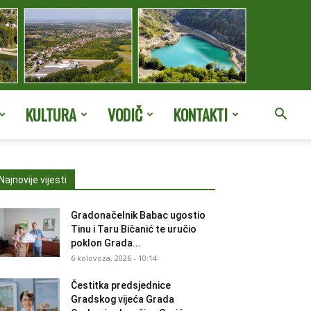
KULTURA
VODIČ
KONTAKTI
Najnovije vijesti
Gradonačelnik Babac ugostio
Tinu i Taru Bičanić te uručio
poklon Grada...
6 kolovoza, 2026 - 10:14
Čestitka predsjednice
Gradskog vijeća Grada