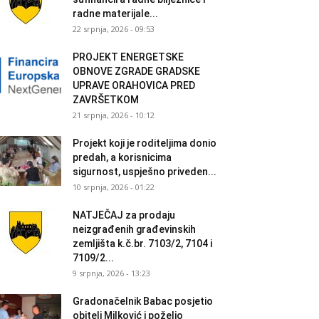
radne materijale...
22 srpnja, 2026 - 09:53
PROJEKT ENERGETSKE
OBNOVE ZGRADE GRADSKE
UPRAVE ORAHOVICA PRED
ZAVRŠETKOM
21 srpnja, 2026 - 10:12
Projekt koji je roditeljima donio
predah, a korisnicima
sigurnost, uspješno priveden...
10 srpnja, 2026 - 01:22
NATJEČAJ za prodaju
neizgrađenih građevinskih
zemljišta k.č.br. 7103/2, 7104 i
7109/2...
9 srpnja, 2026 - 13:23
Gradonačelnik Babac posjetio
obitelj Milković i poželio