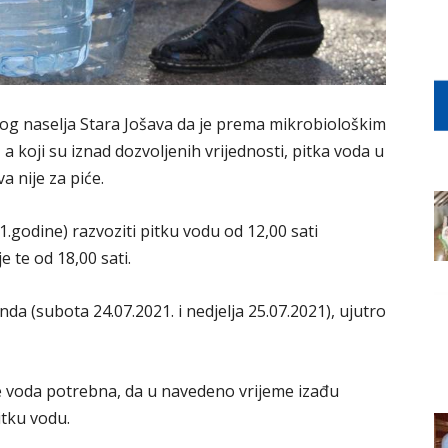
g naselja Stara Jošava da je prema mikrobiološkim
a koji su iznad dozvoljenih vrijednosti, pitka voda u
a nije za piće.
.godine) razvoziti pitku vodu od 12,00 sati
e te od 18,00 sati.
nda (subota 24.07.2021. i nedjelja 25.07.2021), ujutro
je voda potrebna, da u navedeno vrijeme izađu
itku vodu.