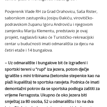
Povjerenik Vlade RH za Grad Orahovicu, Saša Rister,
saborskom zastupniku Josipu Đakiću, virovitičko-
podravskom županu Igoru Androviću i njegovom
zamjeniku Mariju Klementu, predstavio je ovaj
projekt, naglasivši kako će Turističko-rekreacijski
centar u budućnosti imati odmarališta za djecu na
četiri etaže i 14 bungalova.
– Uz odmaralište i bungalove bit će izgrađeni i
sportski tereni u “rupi” iza jezera, potom dječje
igralište s mini tribinama (betonske stepenice kao na
plaži kupališta) te sportska rasvjeta. Podnica će imati
demontažni pokrov da se sportska podloga zaštiti za
vrijeme Ferragosta. Ukupno će oko Jezera biti
smještaj za 80 osoba, 52 u odmaralištu i to na dva