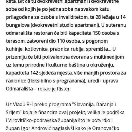
kata. Bit će tu dvokrevetni apartmani i dvokrevetne
sobe od kojih je po jedna soba na svakom katu
prilagođena za osobe s invaliditetom, te 28 ležaja u 14
bungalova (dvokrevetni studio apartmani). U suterenu
odmarališta restoran će biti kapaciteta 150 osoba s
terasom, zatvoreni dio 110 osoba, s pogonom
kuhinje, kotlovnica, praonica rublja, spremišta… U
prizemlju će biti polivalentna dvorana s multimedijom
uz temu prirodne i kulturne baština u okruženju,
kapaciteta 142 sjedeća mjesta, više manjih prostora za
radionice (fleksibilno s pregradama), uredi i uprava
Odmarališta
– rekao je Rister.
Uz Vladu RH preko programa ”Slavonija, Baranja i
Srijem” koja je financira ovaj projekt, velika je podrška
i Virovitičko-podravska županija što je potvrdio i
župan Igor Andrović naglasivši kako je Orahovačko