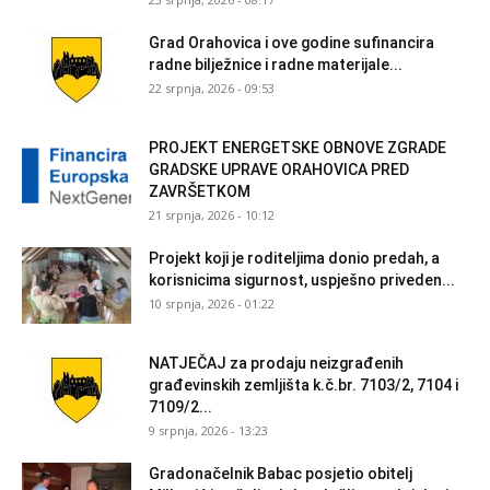
Grad Orahovica i ove godine sufinancira
radne bilježnice i radne materijale...
22 srpnja, 2026 - 09:53
PROJEKT ENERGETSKE OBNOVE ZGRADE
GRADSKE UPRAVE ORAHOVICA PRED
ZAVRŠETKOM
21 srpnja, 2026 - 10:12
Projekt koji je roditeljima donio predah, a
korisnicima sigurnost, uspješno priveden...
10 srpnja, 2026 - 01:22
NATJEČAJ za prodaju neizgrađenih
građevinskih zemljišta k.č.br. 7103/2, 7104 i
7109/2...
9 srpnja, 2026 - 13:23
Gradonačelnik Babac posjetio obitelj