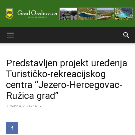
Službene
Predstavljen projekt uređenja
stranice
Turističko-rekreacijskog
centra “Jezero-Hercegovac-
Grada
Ružica grad”
6 svibnja, 2021 - 16:07
Orahovice