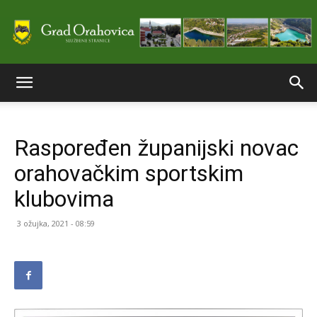
Službene
Raspoređen županijski novac
stranice
orahovačkim sportskim
klubovima
Grada
3 ožujka, 2021 - 08:59
Orahovice