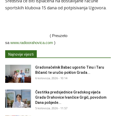
Sredstva će biti isplaćena na dostavljane račune
sportskih klubova 15 dana od potpisivanja Ugovora.
( Preuzeto
sa
www.radioorahovica.com
)
Najnovije vijesti
Gradonačelnik Babac ugostio Tinu i Taru
Bičanić te uručio poklon Grada...
6 kolovoza, 2026 - 10:14
Čestitka predsjednice Gradskog vijeća
Grada Orahovice Ivančice Grgić, povodom
Dana pobjede...
5 kolovoza, 2026 - 11:57