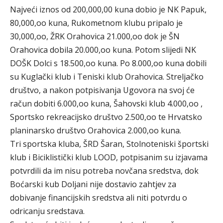
Najveći iznos od 200,000,00 kuna dobio je NK Papuk,
80,000,oo kuna, Rukometnom klubu pripalo je
30,000,oo, ŽRK Orahovica 21.000,oo dok je ŠN
Orahovica dobila 20.000,oo kuna. Potom slijedi NK
DOŠK Dolci s 18.500,oo kuna. Po 8.000,oo kuna dobili
su Kuglački klub i Teniski klub Orahovica. Streljačko
društvo, a nakon potpisivanja Ugovora na svoj će
račun dobiti 6.000,oo kuna, Šahovski klub 4.000,oo ,
Sportsko rekreacijsko društvo 2.500,oo te Hrvatsko
planinarsko društvo Orahovica 2.000,oo kuna.
Tri sportska kluba, ŠRD Šaran, Stolnoteniski športski
klub i Biciklistički klub LOOD, potpisanim su izjavama
potvrdili da im nisu potreba novčana sredstva, dok
Boćarski kub Doljani nije dostavio zahtjev za
dobivanje financijskih sredstva ali niti potvrdu o
odricanju sredstava.