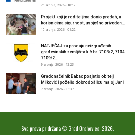
21 srpnja, 2026 - 10:12
Projekt koji je roditeljima donio predah, a
korisnicima sigurnost, uspješno priveden...
10 srpnja, 2026 - 01:22
NATJEČAJ za prodaju neizgrađenih
građevinskih zemljišta k.č.br. 7103/2, 7104 i
7109/2...
9 srpnja, 2026 - 13:23
Gradonačelnik Babac posjetio obitelj
Milković i poželio dobrodošlicu maloj Jani
7 srpnja, 2026 - 15:37
Sva prava pridržana © Grad Orahovica, 2026.