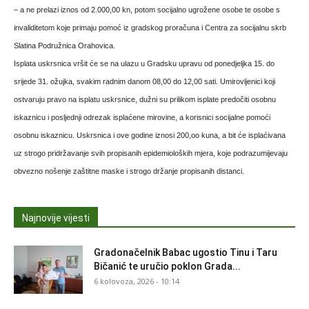
– a ne prelazi iznos od 2.000,00 kn, potom socijalno ugrožene osobe te osobe s
invaliditetom koje primaju pomoć iz gradskog proračuna i Centra za socijalnu skrb
Slatina Podružnica Orahovica.
Isplata uskrsnica vršit će se na ulazu u Gradsku upravu od ponedjeljka 15. do
srijede 31. ožujka, svakim radnim danom 08,00 do 12,00 sati. Umirovljenici koji
ostvaruju pravo na isplatu uskrsnice, dužni su prilikom isplate predočiti osobnu
iskaznicu i posljednji odrezak isplaćene mirovine, a korisnici socijalne pomoći
osobnu iskaznicu. Uskrsnica i ove godine iznosi 200,oo kuna, a bit će isplaćivana
uz strogo pridržavanje svih propisanih epidemioloških mjera, koje podrazumijevaju
obvezno nošenje zaštitne maske i strogo držanje propisanih distanci.
Najnovije vijesti
Gradonačelnik Babac ugostio Tinu i Taru
Bičanić te uručio poklon Grada...
6 kolovoza, 2026 - 10:14