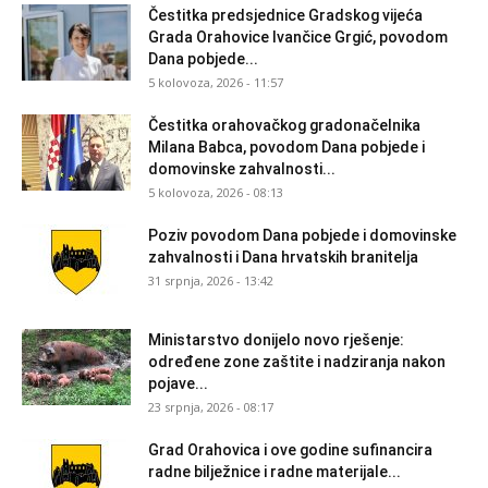
Čestitka predsjednice Gradskog vijeća
Grada Orahovice Ivančice Grgić, povodom
Dana pobjede...
5 kolovoza, 2026 - 11:57
Čestitka orahovačkog gradonačelnika
Milana Babca, povodom Dana pobjede i
domovinske zahvalnosti...
5 kolovoza, 2026 - 08:13
Poziv povodom Dana pobjede i domovinske
zahvalnosti i Dana hrvatskih branitelja
31 srpnja, 2026 - 13:42
Ministarstvo donijelo novo rješenje:
određene zone zaštite i nadziranja nakon
pojave...
23 srpnja, 2026 - 08:17
Grad Orahovica i ove godine sufinancira
radne bilježnice i radne materijale...