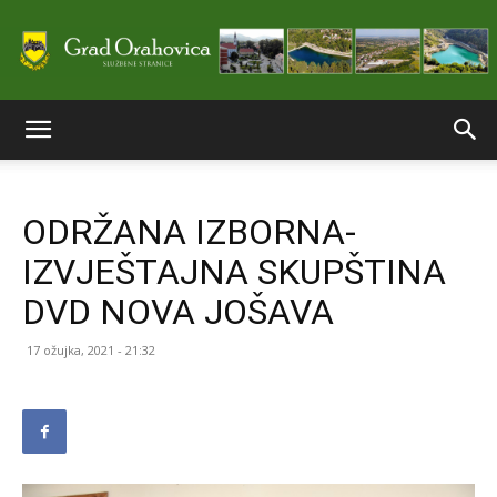
Službene
ODRŽANA IZBORNA-
stranice
IZVJEŠTAJNA SKUPŠTINA
DVD NOVA JOŠAVA
Grada
17 ožujka, 2021 - 21:32
Orahovice