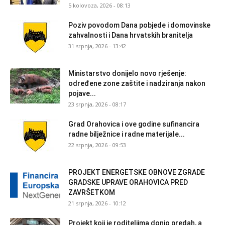
5 kolovoza, 2026 - 08:13
Poziv povodom Dana pobjede i domovinske
zahvalnosti i Dana hrvatskih branitelja
31 srpnja, 2026 - 13:42
Ministarstvo donijelo novo rješenje:
određene zone zaštite i nadziranja nakon
pojave...
23 srpnja, 2026 - 08:17
Grad Orahovica i ove godine sufinancira
radne bilježnice i radne materijale...
22 srpnja, 2026 - 09:53
PROJEKT ENERGETSKE OBNOVE ZGRADE
GRADSKE UPRAVE ORAHOVICA PRED
ZAVRŠETKOM
21 srpnja, 2026 - 10:12
Projekt koji je roditeljima donio predah, a