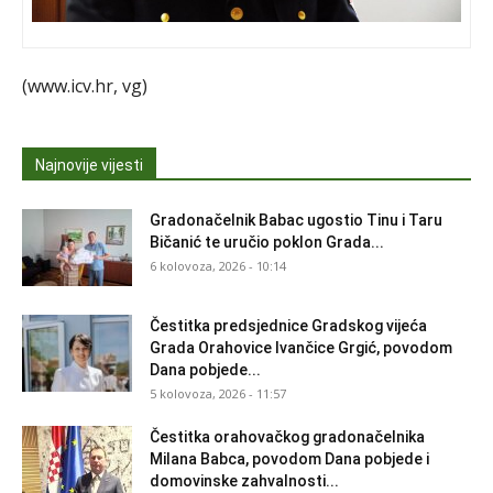
(www.icv.hr, vg)
Najnovije vijesti
Gradonačelnik Babac ugostio Tinu i Taru
Bičanić te uručio poklon Grada...
6 kolovoza, 2026 - 10:14
Čestitka predsjednice Gradskog vijeća
Grada Orahovice Ivančice Grgić, povodom
Dana pobjede...
5 kolovoza, 2026 - 11:57
Čestitka orahovačkog gradonačelnika
Milana Babca, povodom Dana pobjede i
domovinske zahvalnosti...