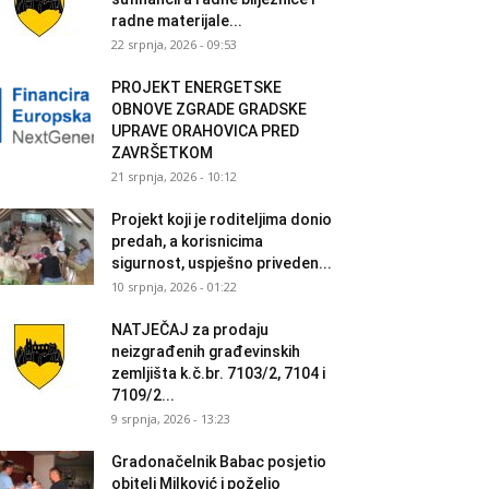
radne materijale...
22 srpnja, 2026 - 09:53
PROJEKT ENERGETSKE
OBNOVE ZGRADE GRADSKE
UPRAVE ORAHOVICA PRED
ZAVRŠETKOM
21 srpnja, 2026 - 10:12
Projekt koji je roditeljima donio
predah, a korisnicima
sigurnost, uspješno priveden...
10 srpnja, 2026 - 01:22
NATJEČAJ za prodaju
neizgrađenih građevinskih
zemljišta k.č.br. 7103/2, 7104 i
7109/2...
9 srpnja, 2026 - 13:23
Gradonačelnik Babac posjetio
obitelj Milković i poželio