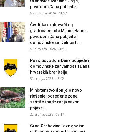
Orahovice Ivančice Grgić,
povodom Dana pobjede...
5 kolovoza, 2026 - 11:57
Čestitka orahovačkog
gradonačelnika Milana Babca,
povodom Dana pobjede i
domovinske zahvalnosti...
5 kolovoza, 2026 - 08:13
Poziv povodom Dana pobjede i
domovinske zahvalnosti i Dana
hrvatskih branitelja
31 srpnja, 2026 - 13:42
Ministarstvo donijelo novo
rješenje: određene zone
zaštite i nadziranja nakon
pojave...
23 srpnja, 2026 - 08:17
Grad Orahovica i ove godine
sufinancira radne bilježnice i