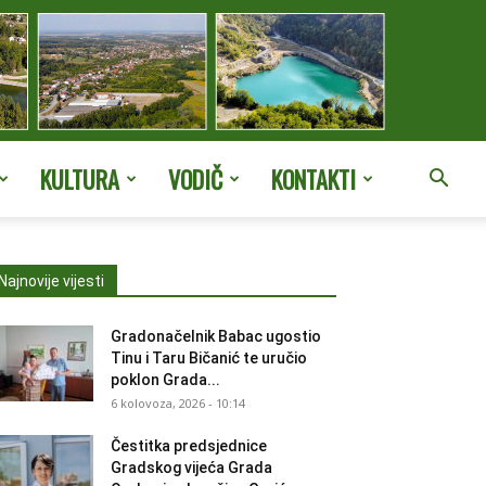
KULTURA
VODIČ
KONTAKTI
Najnovije vijesti
Gradonačelnik Babac ugostio
Tinu i Taru Bičanić te uručio
poklon Grada...
6 kolovoza, 2026 - 10:14
Čestitka predsjednice
Gradskog vijeća Grada