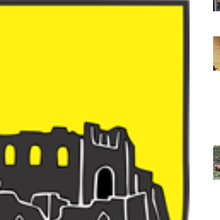
Grada
Orahovice