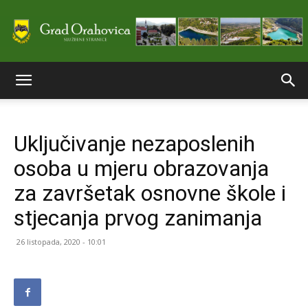
Službene
Uključivanje nezaposlenih
stranice
osoba u mjeru obrazovanja
za završetak osnovne škole i
Grada
stjecanja prvog zanimanja
26 listopada, 2020 - 10:01
Orahovice