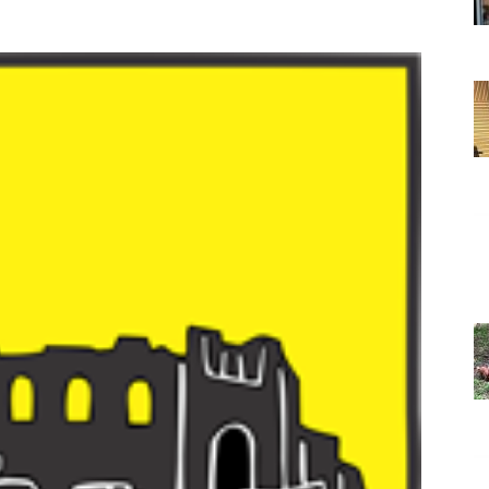
Grada
Orahovice