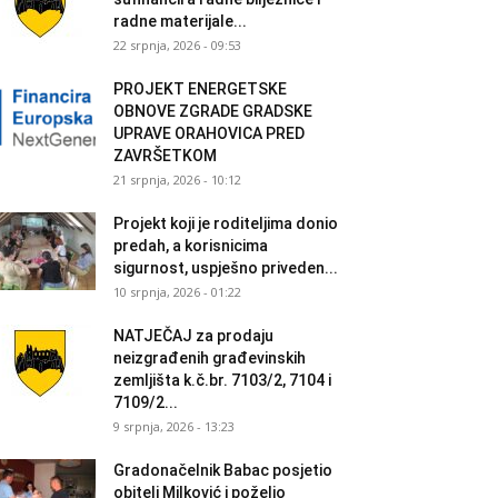
radne materijale...
22 srpnja, 2026 - 09:53
PROJEKT ENERGETSKE
OBNOVE ZGRADE GRADSKE
UPRAVE ORAHOVICA PRED
ZAVRŠETKOM
21 srpnja, 2026 - 10:12
Projekt koji je roditeljima donio
predah, a korisnicima
sigurnost, uspješno priveden...
10 srpnja, 2026 - 01:22
NATJEČAJ za prodaju
neizgrađenih građevinskih
zemljišta k.č.br. 7103/2, 7104 i
7109/2...
9 srpnja, 2026 - 13:23
Gradonačelnik Babac posjetio
obitelj Milković i poželio