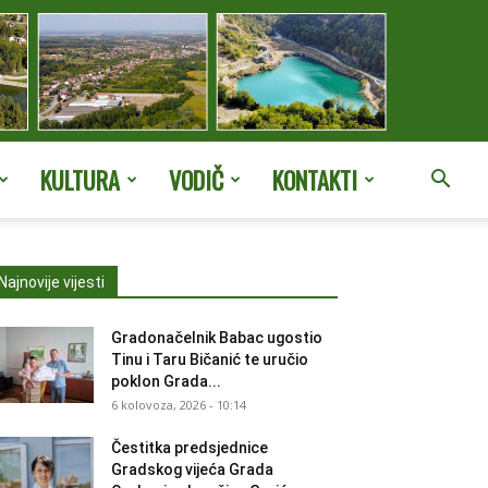
KULTURA
VODIČ
KONTAKTI
Najnovije vijesti
Gradonačelnik Babac ugostio
Tinu i Taru Bičanić te uručio
poklon Grada...
6 kolovoza, 2026 - 10:14
Čestitka predsjednice
Gradskog vijeća Grada