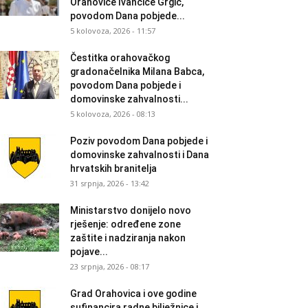
Orahovice Ivančice Grgić,
povodom Dana pobjede...
5 kolovoza, 2026 - 11:57
Čestitka orahovačkog
gradonačelnika Milana Babca,
povodom Dana pobjede i
domovinske zahvalnosti...
5 kolovoza, 2026 - 08:13
Poziv povodom Dana pobjede i
domovinske zahvalnosti i Dana
hrvatskih branitelja
31 srpnja, 2026 - 13:42
Ministarstvo donijelo novo
rješenje: određene zone
zaštite i nadziranja nakon
pojave...
23 srpnja, 2026 - 08:17
Grad Orahovica i ove godine
sufinancira radne bilježnice i