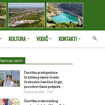
KULTURA
VODIČ
KONTAKTI
Najnovije vijesti
Čestitka predsjednice
Gradskog vijeća Grada
Orahovice Ivančice Grgić,
povodom Dana pobjede...
5 kolovoza, 2026 - 11:57
Čestitka orahovačkog