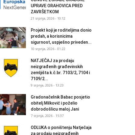
UPRAVE ORAHOVICA PRED
ZAVRŠETKOM
21 srpnja, 2026 - 10:12
Projekt koji je roditeljima donio
predah, a korisnicima
sigurnost, uspješno priveden...
10 srpnja, 2026 - 01:22
NATJEČAJ za prodaju
neizgrađenih građevinskih
zemljišta k.č.br. 7103/2, 7104 i
7109/2...
9 srpnja, 2026 - 13:23
Gradonačelnik Babac posjetio
obitelj Milković i poželio
dobrodošlicu maloj Jani
7 srpnja, 2026 - 15:37
ODLUKA o poništenju Natječaja
za prodaju neizgrađenih