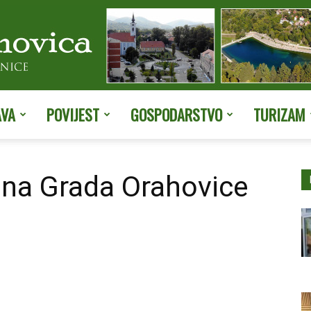
AVA
POVIJEST
GOSPODARSTVO
TURIZAM
Službene
una Grada Orahovice
stranice