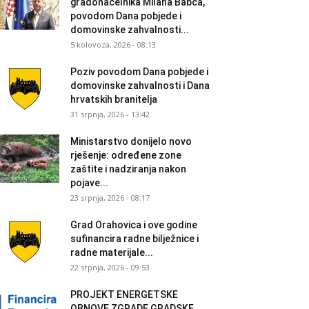
gradonačelnika Milana Babca,
povodom Dana pobjede i
domovinske zahvalnosti...
5 kolovoza, 2026 - 08:13
Poziv povodom Dana pobjede i
domovinske zahvalnosti i Dana
hrvatskih branitelja
31 srpnja, 2026 - 13:42
Ministarstvo donijelo novo
rješenje: određene zone
zaštite i nadziranja nakon
pojave...
23 srpnja, 2026 - 08:17
Grad Orahovica i ove godine
sufinancira radne bilježnice i
radne materijale...
22 srpnja, 2026 - 09:53
PROJEKT ENERGETSKE
OBNOVE ZGRADE GRADSKE