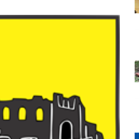
Grada
Orahovice