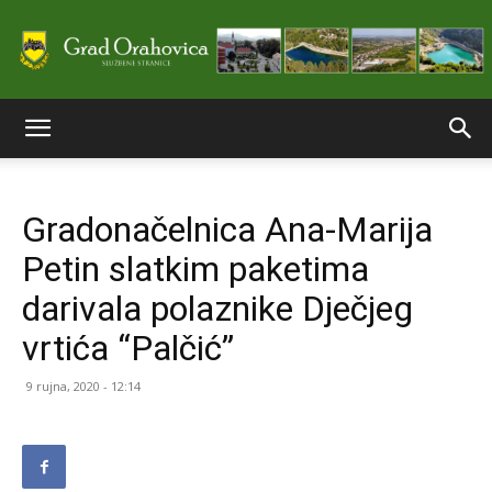
Službene
Gradonačelnica Ana-Marija
stranice
Petin slatkim paketima
darivala polaznike Dječjeg
Grada
vrtića “Palčić”
9 rujna, 2020 - 12:14
Orahovice