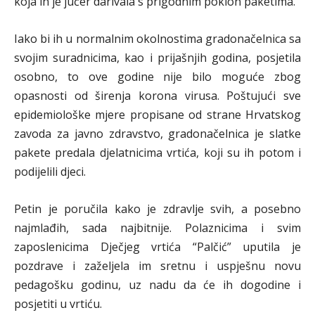
koja ih je jučer darivala s prigodnim poklon paketima.
Iako bi ih u normalnim okolnostima gradonačelnica sa
svojim suradnicima, kao i prijašnjih godina, posjetila
osobno, to ove godine nije bilo moguće zbog
opasnosti od širenja korona virusa. Poštujući sve
epidemiološke mjere propisane od strane Hrvatskog
zavoda za javno zdravstvo, gradonačelnica je slatke
pakete predala djelatnicima vrtića, koji su ih potom i
podijelili djeci.
Petin je poručila kako je zdravlje svih, a posebno
najmlađih, sada najbitnije. Polaznicima i svim
zaposlenicima Dječjeg vrtića “Palčić” uputila je
pozdrave i zaželjela im sretnu i uspješnu novu
pedagošku godinu, uz nadu da će ih dogodine i
posjetiti u vrtiću.