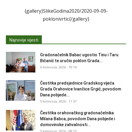
{gallery}SlikeGodina2020/2020-09-09-
poklonivrtic{/gallery}
Najnovije vijesti
Gradonačelnik Babac ugostio Tinu i Taru
Bičanić te uručio poklon Grada...
6 kolovoza, 2026 - 10:14
Čestitka predsjednice Gradskog vijeća
Grada Orahovice Ivančice Grgić, povodom
Dana pobjede...
5 kolovoza, 2026 - 11:57
Čestitka orahovačkog gradonačelnika
Milana Babca, povodom Dana pobjede i
domovinske zahvalnosti...
5 kolovoza, 2026 - 08:13