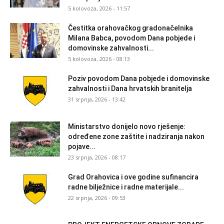
5 kolovoza, 2026 - 11:57
Čestitka orahovačkog gradonačelnika
Milana Babca, povodom Dana pobjede i
domovinske zahvalnosti...
5 kolovoza, 2026 - 08:13
Poziv povodom Dana pobjede i domovinske
zahvalnosti i Dana hrvatskih branitelja
31 srpnja, 2026 - 13:42
Ministarstvo donijelo novo rješenje:
određene zone zaštite i nadziranja nakon
pojave...
23 srpnja, 2026 - 08:17
Grad Orahovica i ove godine sufinancira
radne bilježnice i radne materijale...
22 srpnja, 2026 - 09:53