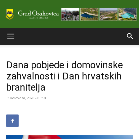
Službene
Dana pobjede i domovinske
stranice
zahvalnosti i Dan hrvatskih
branitelja
Grada
3 kolovoza, 2020 - 06:58
Orahovice