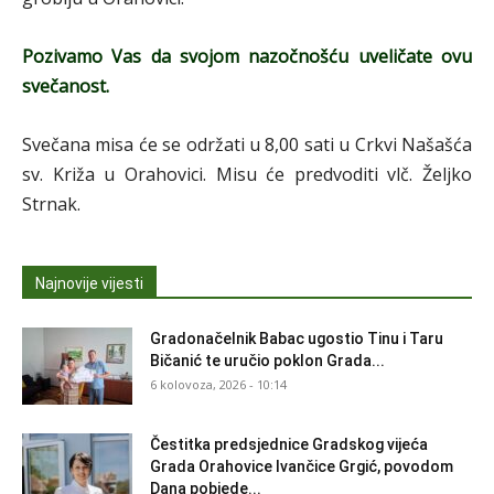
Pozivamo Vas da svojom nazočnošću uveličate ovu
svečanost.
Svečana misa će se održati u 8,00 sati u Crkvi Našašća
sv. Križa u Orahovici. Misu će predvoditi vlč. Željko
Strnak.
Najnovije vijesti
Gradonačelnik Babac ugostio Tinu i Taru
Bičanić te uručio poklon Grada...
6 kolovoza, 2026 - 10:14
Čestitka predsjednice Gradskog vijeća
Grada Orahovice Ivančice Grgić, povodom
Dana pobjede...