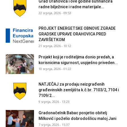
Grad Orahovica i ove godine sufinancira
radne bilježnice i radne materijale...
22 srpnja, 2026 - 09:53
PROJEKT ENERGETSKE OBNOVE ZGRADE
GRADSKE UPRAVE ORAHOVICA PRED
ZAVRŠETKOM
21 srpnja, 2026 - 10:12
Projekt koji je roditeljima donio predah, a
korisnicima sigurnost, uspješno priveden...
10 srpnja, 2026 - 01:22
NATJEČAJ za prodaju neizgrađenih
građevinskih zemljišta k.č.br. 7103/2, 7104 i
7109/2...
9 srpnja, 2026 - 13:23
Gradonačelnik Babac posjetio obitelj
Milković i poželio dobrodošlicu maloj Jani
7 srpnja, 2026 - 15:37