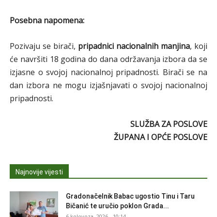
Posebna napomena:
Pozivaju se birači,
pripadnici nacionalnih manjina
, koji
će navršiti 18 godina do dana održavanja izbora da se
izjasne o svojoj nacionalnoj pripadnosti. Birači se na
dan izbora ne mogu izjašnjavati o svojoj nacionalnoj
pripadnosti.
SLUŽBA ZA POSLOVE
ŽUPANA I OPĆE POSLOVE
Najnovije vijesti
Gradonačelnik Babac ugostio Tinu i Taru
Bičanić te uručio poklon Grada...
6 kolovoza, 2026 - 10:14