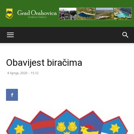
Službene
Obavijest biračima
stranice
4 lipnja, 2020 - 15:12
Grada
Orahovice