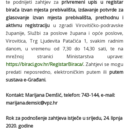
te podnijeti zahtjev za
privremeni upis u registar
birača izvan mjesta prebivališta, izdavanje potvrde za
glasovanje izvan mjesta prebivališta, prethodnu i
aktivnu registraciju
u zgradi Virovitičko-podravske
županije, Službi za poslove župana i opće poslove,
Virovitica, Trg Ljudevita Patačića 1, svakim radnim
danom, u vremenu od 7,30 do 14,30 sati, te na
mrežnoj stranici Ministarstva uprave:
https://biraci.gov.hr/RegistarBiraca/
.
Zahtjevi se mogu
predati neposredno, elektroničkim putem ili
putem
sustava e-Građani.
Kontakt: Marijana Demšić, telefon: 743-144, e-mail:
marijana.demsic@vpz.hr
Rok za podnošenje zahtjeva istječe u srijedu, 24. lipnja
2020. godine