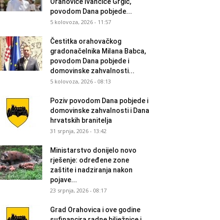
Orahovice Ivančice Grgić,
povodom Dana pobjede...
5 kolovoza, 2026 - 11:57
Čestitka orahovačkog
gradonačelnika Milana Babca,
povodom Dana pobjede i
domovinske zahvalnosti...
5 kolovoza, 2026 - 08:13
Poziv povodom Dana pobjede i
domovinske zahvalnosti i Dana
hrvatskih branitelja
31 srpnja, 2026 - 13:42
Ministarstvo donijelo novo
rješenje: određene zone
zaštite i nadziranja nakon
pojave...
23 srpnja, 2026 - 08:17
Grad Orahovica i ove godine
sufinancira radne bilježnice i