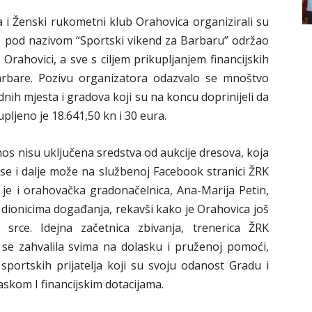
 i Ženski rukometni klub Orahovica organizirali su
se pod nazivom “Sportski vikend za Barbaru” održao
Orahovici, a sve s ciljem prikupljanjem financijskih
Barbare. Pozivu organizatora odazvalo se mnoštvo
dnih mjesta i gradova koji su na koncu doprinijeli da
upljeno je 18.641,50 kn i 30 eura.
s nisu uključena sredstva od aukcije dresova, koja
ti se i dalje može na službenoj Facebook stranici ŽRK
 je i orahovačka gradonačelnica, Ana-Marija Petin,
m dionicima događanja, rekavši kako je Orahovica još
srce. Idejna začetnica zbivanja, trenerica ŽRK
 se zahvalila svima na dolasku i pruženoj pomoći,
portskih prijatelja koji su svoju odanost Gradu i
kom I financijskim dotacijama.