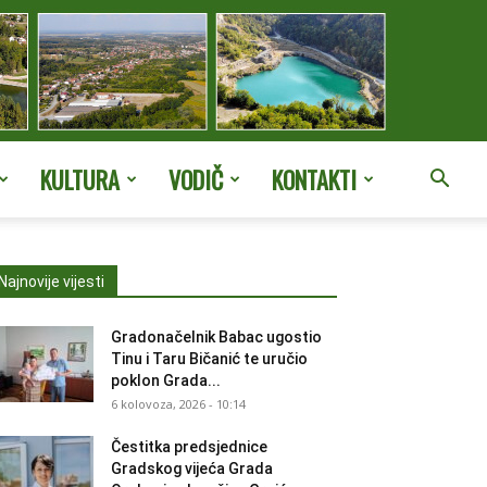
KULTURA
VODIČ
KONTAKTI
Najnovije vijesti
Gradonačelnik Babac ugostio
Tinu i Taru Bičanić te uručio
poklon Grada...
6 kolovoza, 2026 - 10:14
Čestitka predsjednice
Gradskog vijeća Grada