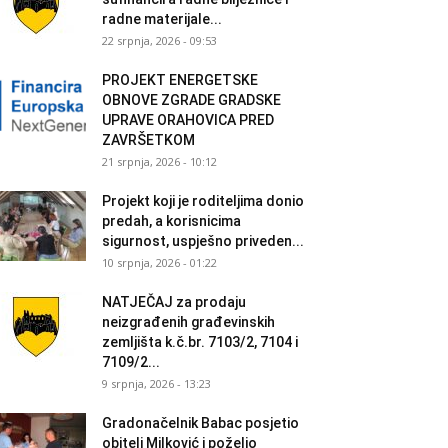
radne materijale...
22 srpnja, 2026 - 09:53
PROJEKT ENERGETSKE
OBNOVE ZGRADE GRADSKE
UPRAVE ORAHOVICA PRED
ZAVRŠETKOM
21 srpnja, 2026 - 10:12
Projekt koji je roditeljima donio
predah, a korisnicima
sigurnost, uspješno priveden...
10 srpnja, 2026 - 01:22
NATJEČAJ za prodaju
neizgrađenih građevinskih
zemljišta k.č.br. 7103/2, 7104 i
7109/2...
9 srpnja, 2026 - 13:23
Gradonačelnik Babac posjetio
obitelj Milković i poželio