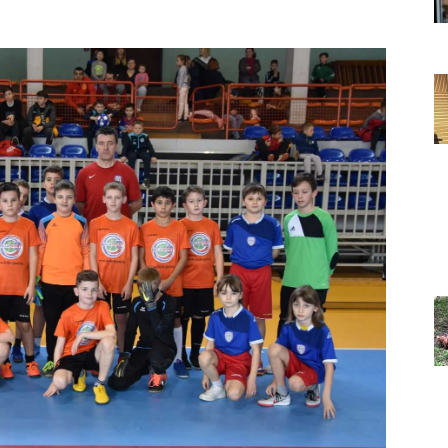
Grada
Orahovice