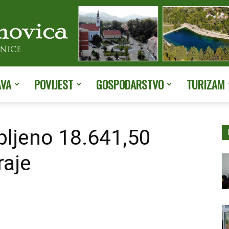
AVA
POVIJEST
GOSPODARSTVO
TURIZAM
Službene
pljeno 18.641,50
raje
stranice