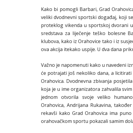
Kako bi pomogli Barbari, Grad Orahovica
veliki dvodnevni sportski događaj, koji 
proteklog vikenda u sportskoj dvorani u 
sredstava za liječenje teško bolesne 
klubova, kako iz Orahovice tako i iz susje
ova akcija itekako uspije. U dva dana prik
Važno je napomenuti kako u navedeni izno
će potrajati još nekoliko dana, a licitira
Orahovica. Dvodnevna zbivanja posjetila
koja je u ime organizatora zahvalila svi
jednom otvorila svoje veliko humano 
Orahovica, Andrijana Rukavina, također
rekavši kako Grad Orahovica ima puno s
orahovačkom sportu pokazali samim dolas