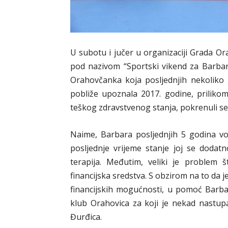
U subotu i jučer u organizaciji Grada Or
pod nazivom “Sportski vikend za Barbar
Orahovčanka koja posljednjih nekoliko go
pobliže upoznala 2017. godine, priliko
teškog zdravstvenog stanja, pokrenuli se
Naime, Barbara posljednjih 5 godina v
posljednje vrijeme stanje joj se dodatn
terapija. Međutim, veliki je problem št
financijska sredstva. S obzirom na to da je
financijskih mogućnosti, u pomoć Barbar
klub Orahovica za koji je nekad nastupa
Đurđica.