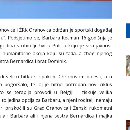
ahovice i ŽRK Orahovica održan je sportski događaj
u”. Podsjetimo se, Barbara Kecman 16-godišnja je
dina s obitelji živi u Puli, a koju je šira javnost
m humanitarne akcija koju su tada, a zbog njenog
stra Bernardica i brat Dominik.
odi veliku bitku s opakom Chronovom bolesti, a u
o pogoršalo, te joj je hitno potreban novi ciklus
o se terapija provodi u Belgiji i iziskuje velika
 to jedina opcija za Barbaru, a njeni roditelji nemaju
i priskočili su Grad Orahovica i Ženski rukometni
la i Barbara ali i njena sestra Bernardica i majka