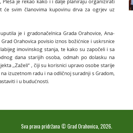
Pleša je rekao kako i i dalje planiraju organizirati
it će svim članovima kupovinu drva za ogrjev uz
 uputila je i gradonačelnica Grada Orahovice, Ana-
 Grad Orahovica povisio iznos božićnice i uskrsnice
labijeg imovinskog stanja, te kako su započeli i sa
odnog dana starijih osoba, odmah po dolasku na
ekta ,,Zaželi“ , čiji su korisnici upravo osobe starije
i na izuzetnom radu i na odličnoj suradnji s Gradom,
staviti i u budućnosti.
Sva prava pridržana © Grad Orahovica, 2026.