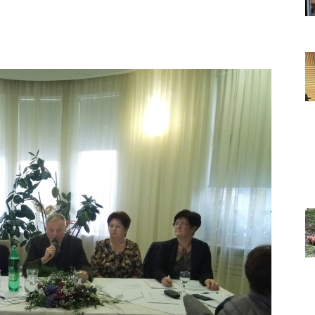
Grada
Orahovice