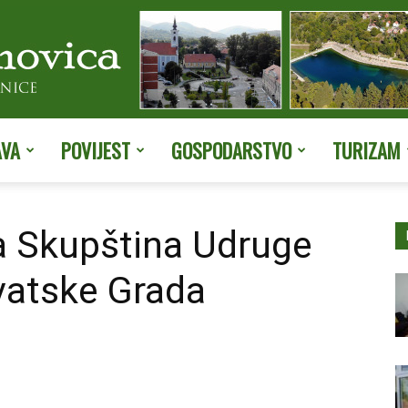
AVA
POVIJEST
GOSPODARSTVO
TURIZAM
Službene
a Skupština Udruge
vatske Grada
stranice