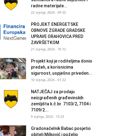
radne materijale...
22 srpnja, 2026 - 09:53
PROJEKT ENERGETSKE
OBNOVE ZGRADE GRADSKE
UPRAVE ORAHOVICA PRED
ZAVRŠETKOM
21 srpnja, 2026 - 10:12
Projekt koji je roditeljima donio
predah, a korisnicima
sigurnost, uspješno priveden...
10 srpnja, 2026 - 01:22
NATJEČAJ za prodaju
neizgrađenih građevinskih
zemljišta k.č.br. 7103/2, 7104 i
7109/2...
9 srpnja, 2026 - 13:23
Gradonačelnik Babac posjetio
obitelj Milković i poželio