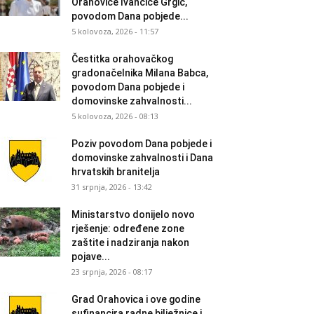
Orahovice Ivančice Grgić,
povodom Dana pobjede...
5 kolovoza, 2026 - 11:57
Čestitka orahovačkog
gradonačelnika Milana Babca,
povodom Dana pobjede i
domovinske zahvalnosti...
5 kolovoza, 2026 - 08:13
Poziv povodom Dana pobjede i
domovinske zahvalnosti i Dana
hrvatskih branitelja
31 srpnja, 2026 - 13:42
Ministarstvo donijelo novo
rješenje: određene zone
zaštite i nadziranja nakon
pojave...
23 srpnja, 2026 - 08:17
Grad Orahovica i ove godine
sufinancira radne bilježnice i