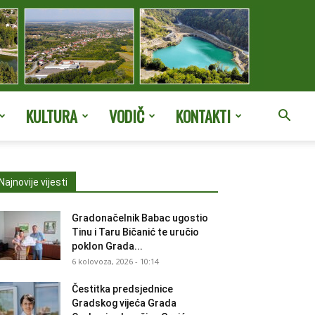
KULTURA
VODIČ
KONTAKTI
Najnovije vijesti
Gradonačelnik Babac ugostio
Tinu i Taru Bičanić te uručio
poklon Grada...
6 kolovoza, 2026 - 10:14
Čestitka predsjednice
Gradskog vijeća Grada