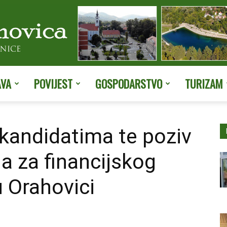
AVA
POVIJEST
GOSPODARSTVO
TURIZAM
Službene
 kandidatima te poziv
a za financijskog
stranice
u Orahovici