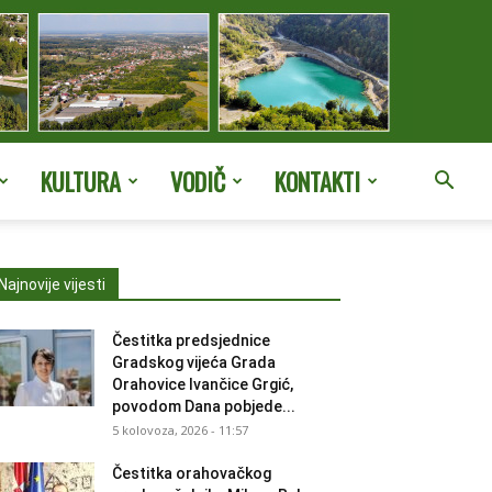
KULTURA
VODIČ
KONTAKTI
Najnovije vijesti
Čestitka predsjednice
Gradskog vijeća Grada
Orahovice Ivančice Grgić,
povodom Dana pobjede...
5 kolovoza, 2026 - 11:57
Čestitka orahovačkog