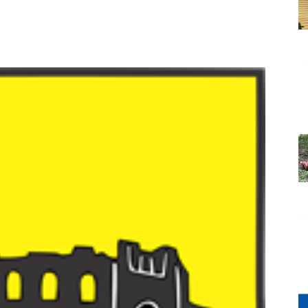
Grada
Orahovice