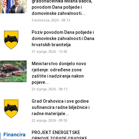
gradonačelnika Milana Babca,
povodom Dana pobjede i
domovinske zahvalnosti...
5 kolovoza, 2026 - 08:13
Poziv povodom Dana pobjede i
domovinske zahvalnosti i Dana
hrvatskih branitelja
31 srpnja, 2026 - 13:42
Ministarstvo donijelo novo
rješenje: određene zone
zaštite i nadziranja nakon
pojave...
23 srpnja, 2026 - 08:17
Grad Orahovica i ove godine
sufinancira radne bilježnice i
radne materijale...
22 srpnja, 2026 - 09:53
PROJEKT ENERGETSKE
OBNOVE ZGRADE GRADSKE