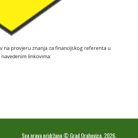
v na provjeru znanja za financijskog referenta u
e navedenim linkovima:
Sva prava pridržana © Grad Orahovica, 2026.