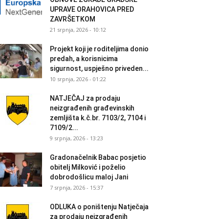
UPRAVE ORAHOVICA PRED
ZAVRŠETKOM
21 srpnja, 2026 - 10:12
Projekt koji je roditeljima donio
predah, a korisnicima
sigurnost, uspješno priveden...
10 srpnja, 2026 - 01:22
NATJEČAJ za prodaju
neizgrađenih građevinskih
zemljišta k.č.br. 7103/2, 7104 i
7109/2...
9 srpnja, 2026 - 13:23
Gradonačelnik Babac posjetio
obitelj Milković i poželio
dobrodošlicu maloj Jani
7 srpnja, 2026 - 15:37
ODLUKA o poništenju Natječaja
za prodaju neizgrađenih