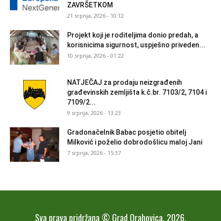
ZAVRŠETKOM
21 srpnja, 2026 - 10:12
Projekt koji je roditeljima donio predah, a
korisnicima sigurnost, uspješno priveden...
10 srpnja, 2026 - 01:22
NATJEČAJ za prodaju neizgrađenih
građevinskih zemljišta k.č.br. 7103/2, 7104 i
7109/2...
9 srpnja, 2026 - 13:23
Gradonačelnik Babac posjetio obitelj
Milković i poželio dobrodošlicu maloj Jani
7 srpnja, 2026 - 15:37
Sva prava pridržana © Grad Orahovica, 2026.