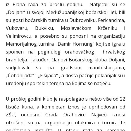
iz Plana rada za prošlu godinu. Natjecali su se
„Doljani“ u svojoj Međužupanijskoj boćarskoj ligi, bili
su gosti boćarskih turnira u Dubrovniku, Feričancima,
Vukovaru, Bukviku, Moslavačkom Krčeniku i
Velimirovcu, a posebno su ponosni na organizaciju
Memorijalnog turnira „Damir Hornung“ koji se igra u
spomen na poginulog orahovačkog hrvatskog
branitelja. Također, članovi Boćarskog kluba Doljani,
sudjelovali su na gradskim manifestacijama,
„Čobanijada“ i „Fišijada“ , a dosta pažnje poklanjali su i
uređenju sportskih terena na kojima se natječu.
U prošloj godini klub je raspolagao s nešto više od 22
tisuće kuna, a kompletan iznos je uprihodovan od
ZŠU, odnosno Grada Orahovice. Najveći iznosi
utrošeni su na organizaciju utakmica i turnira te
održavanje igrališta. U planu rada za naredno