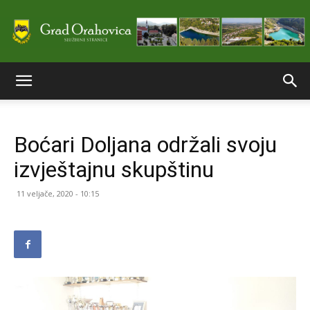
Službene
Boćari Doljana održali svoju
stranice
izvještajnu skupštinu
11 veljače, 2020 - 10:15
Grada
Orahovice