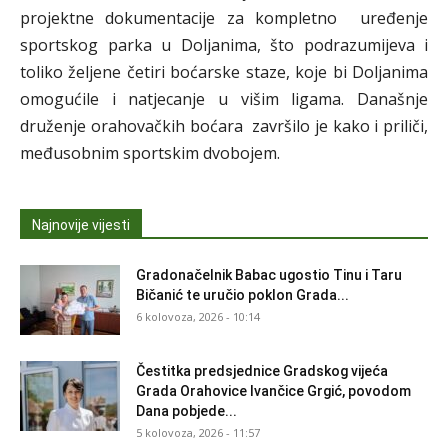
projektne dokumentacije za kompletno uređenje
sportskog parka u Doljanima, što podrazumijeva i
toliko željene četiri boćarske staze, koje bi Doljanima
omogućile i natjecanje u višim ligama. Današnje
druženje orahovačkih boćara završilo je kako i priliči,
međusobnim sportskim dvobojem.
Najnovije vijesti
Gradonačelnik Babac ugostio Tinu i Taru
Bičanić te uručio poklon Grada...
6 kolovoza, 2026 - 10:14
Čestitka predsjednice Gradskog vijeća
Grada Orahovice Ivančice Grgić, povodom
Dana pobjede...
5 kolovoza, 2026 - 11:57