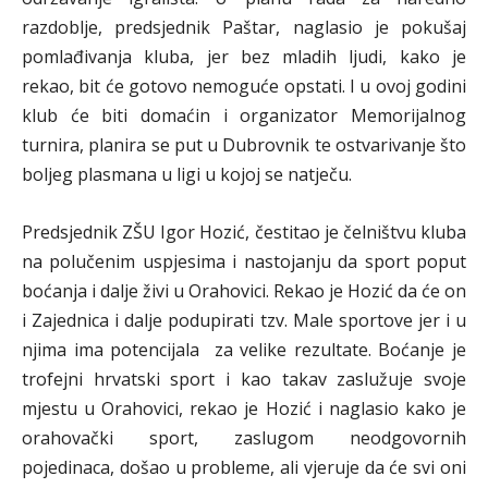
razdoblje, predsjednik Paštar, naglasio je pokušaj
pomlađivanja kluba, jer bez mladih ljudi, kako je
rekao, bit će gotovo nemoguće opstati. I u ovoj godini
klub će biti domaćin i organizator Memorijalnog
turnira, planira se put u Dubrovnik te ostvarivanje što
boljeg plasmana u ligi u kojoj se natječu.
Predsjednik ZŠU Igor Hozić, čestitao je čelništvu kluba
na polučenim uspjesima i nastojanju da sport poput
boćanja i dalje živi u Orahovici. Rekao je Hozić da će on
i Zajednica i dalje podupirati tzv. Male sportove jer i u
njima ima potencijala za velike rezultate. Boćanje je
trofejni hrvatski sport i kao takav zaslužuje svoje
mjestu u Orahovici, rekao je Hozić i naglasio kako je
orahovački sport, zaslugom neodgovornih
pojedinaca, došao u probleme, ali vjeruje da će svi oni