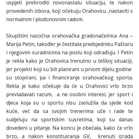
uspjeti prebroditi novonastalu situaciju, te nakon
provedenih izbora, koji očekuju Orahovicu ,nastaviti s
normalnim i plodonosnim radom.
Skupštini nazočna orahovačka gradonačelnica Ana –
Marija Petin, također je čestitala predsjedniku Paštaru
i njegovim suradnicima na poslu koji odrađuju. I Petin
je rekla kako je Orahovica trenutno u teškoj situaciji,
jer projekti koji su bili planirani u prvom dijelu godine
su stopirani, pa i financiranje orahovačkog sporta.
Rekla je kako očekuje da će u Orahovici vrlo brzo
prevladavati razum, a ne osobni interesi, jer sport i
djeca koja su u sportu nisu zaslužila da sjede kod
kuće, već da sa svojim trenerima uče i rade te
sudjeluju na sportskim susretima, koji su danas
dovedeni u pitanje. Na koncu je obećala, kako će vrlo
brzo, a nakon konstituiranja GV, krenuti izrada