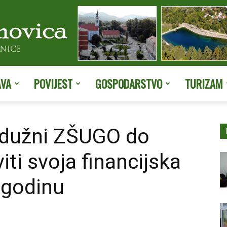
AVA
POVIJEST
GOSPODARSTVO
TURIZAM
Službene
i dužni ZŠUGO do
iti svoja financijska
stranice
.godinu