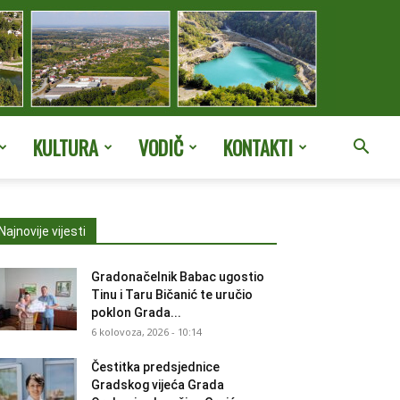
KULTURA
VODIČ
KONTAKTI
Najnovije vijesti
Gradonačelnik Babac ugostio
Tinu i Taru Bičanić te uručio
poklon Grada...
6 kolovoza, 2026 - 10:14
Čestitka predsjednice
Gradskog vijeća Grada