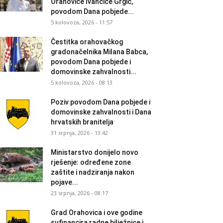
Orahovice Ivančice Grgić,
povodom Dana pobjede...
5 kolovoza, 2026 - 11:57
Čestitka orahovačkog
gradonačelnika Milana Babca,
povodom Dana pobjede i
domovinske zahvalnosti...
5 kolovoza, 2026 - 08:13
Poziv povodom Dana pobjede i
domovinske zahvalnosti i Dana
hrvatskih branitelja
31 srpnja, 2026 - 13:42
Ministarstvo donijelo novo
rješenje: određene zone
zaštite i nadziranja nakon
pojave...
23 srpnja, 2026 - 08:17
Grad Orahovica i ove godine
sufinancira radne bilježnice i