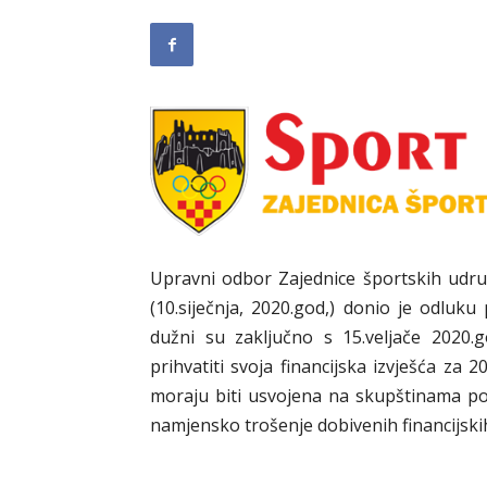
Upravni odbor Zajednice športskih udr
(10.siječnja, 2020.god,) donio je odluku
dužni su zaključno s 15.veljače 2020.
prihvatiti svoja financijska izvješća za 
moraju biti usvojena na skupštinama po
namjensko trošenje dobivenih financijski