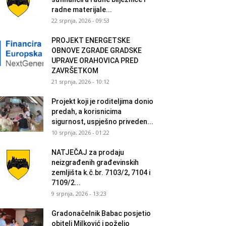
radne materijale...
22 srpnja, 2026 - 09:53
PROJEKT ENERGETSKE
OBNOVE ZGRADE GRADSKE
UPRAVE ORAHOVICA PRED
ZAVRŠETKOM
21 srpnja, 2026 - 10:12
Projekt koji je roditeljima donio
predah, a korisnicima
sigurnost, uspješno priveden...
10 srpnja, 2026 - 01:22
NATJEČAJ za prodaju
neizgrađenih građevinskih
zemljišta k.č.br. 7103/2, 7104 i
7109/2...
9 srpnja, 2026 - 13:23
Gradonačelnik Babac posjetio
obitelj Milković i poželio