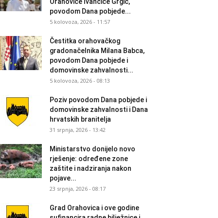
Orahovice Ivančice Grgić,
povodom Dana pobjede...
5 kolovoza, 2026 - 11:57
Čestitka orahovačkog
gradonačelnika Milana Babca,
povodom Dana pobjede i
domovinske zahvalnosti...
5 kolovoza, 2026 - 08:13
Poziv povodom Dana pobjede i
domovinske zahvalnosti i Dana
hrvatskih branitelja
31 srpnja, 2026 - 13:42
Ministarstvo donijelo novo
rješenje: određene zone
zaštite i nadziranja nakon
pojave...
23 srpnja, 2026 - 08:17
Grad Orahovica i ove godine
sufinancira radne bilježnice i