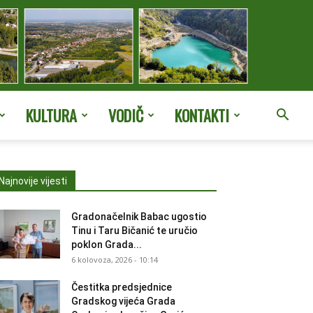
KULTURA
VODIČ
KONTAKTI
Najnovije vijesti
Gradonačelnik Babac ugostio
Tinu i Taru Bičanić te uručio
poklon Grada...
6 kolovoza, 2026 - 10:14
Čestitka predsjednice
Gradskog vijeća Grada