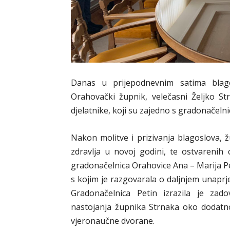
Danas u prijepodnevnim satima blago
Orahovački župnik, velečasni Željko St
djelatnike, koji su zajedno s gradonačeln
Nakon molitve i prizivanja blagoslova, ž
zdravlja u novoj godini, te ostvarenih 
gradonačelnica Orahovice Ana – Marija Pe
s kojim je razgovarala o daljnjem unapr
Gradonačelnica Petin izrazila je zad
nastojanja župnika Strnaka oko dodatn
vjeronaučne dvorane.