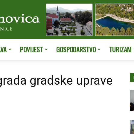
AVA
POVIJEST
GOSPODARSTVO
TURIZAM
Službene
grada gradske uprave
stranice