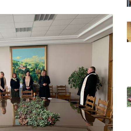
Grada
Orahovice