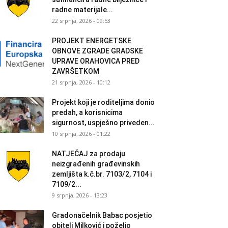
radne materijale...
22 srpnja, 2026 - 09:53
PROJEKT ENERGETSKE
OBNOVE ZGRADE GRADSKE
UPRAVE ORAHOVICA PRED
ZAVRŠETKOM
21 srpnja, 2026 - 10:12
Projekt koji je roditeljima donio
predah, a korisnicima
sigurnost, uspješno priveden...
10 srpnja, 2026 - 01:22
NATJEČAJ za prodaju
neizgrađenih građevinskih
zemljišta k.č.br. 7103/2, 7104 i
7109/2...
9 srpnja, 2026 - 13:23
Gradonačelnik Babac posjetio
obitelj Milković i poželio