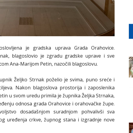
slovljena je gradska uprava Grada Orahovice.
rnak, blagoslovio je zgradu gradske uprave i sve
icom Ana-Marijom Petin, nazočili blagoslovu.
upnik Željko Strnak poželio je svima, puno sreće i
ciljeva. Nakon blagoslova prostorija i zaposlenika
tin u svom uredu primila je župnika Željka Strnaka,
jeđenju odnosa grada Orahovice i orahovačke župe.
ovoljstvo dosadašnjom suradnjom pohvalivši sva
og uređenja crkve, župnog stana i izgradnje nove