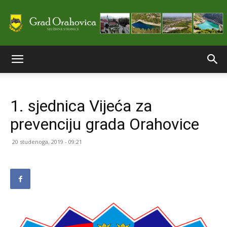
Službene
1. sjednica Vijeća za
stranice
prevenciju grada Orahovice
20 studenoga, 2019 - 09:21
Grada
Orahovice