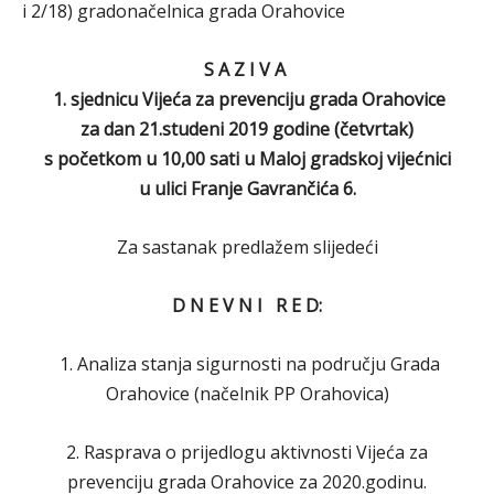
i 2/18) gradonačelnica grada Orahovice
S A Z I V A
1.
sjednicu
Vijeća za prevenciju grada Orahovice
za dan
21.studeni 2019
godine (četvrtak
)
s početkom u
10,00
sati u Maloj gradskoj vijećnici
u ulici Franje Gavrančića 6.
Za sastanak predlažem slijedeći
D N E V N I R E D:
1. Analiza stanja sigurnosti na području Grada
Orahovice (načelnik PP Orahovica)
2. Rasprava o prijedlogu aktivnosti Vijeća za
prevenciju grada Orahovice za 2020.godinu.