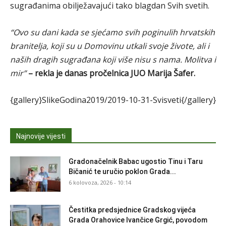
sugrađanima obilježavajući tako blagdan Svih svetih.
“Ovo su dani kada se sjećamo svih poginulih hrvatskih
branitelja, koji su u Domovinu utkali svoje živote, ali i
naših dragih sugrađana koji više nisu s nama. Molitva i
mir”
– rekla je danas pročelnica JUO Marija Šafer.
{gallery}SlikeGodina2019/2019-10-31-Svisveti{/gallery}
Najnovije vijesti
Gradonačelnik Babac ugostio Tinu i Taru
Bičanić te uručio poklon Grada...
6 kolovoza, 2026 - 10:14
Čestitka predsjednice Gradskog vijeća
Grada Orahovice Ivančice Grgić, povodom