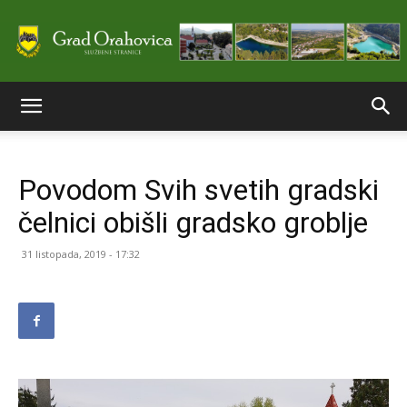
Službene
Povodom Svih svetih gradski
stranice
čelnici obišli gradsko groblje
31 listopada, 2019 - 17:32
Grada
Orahovice