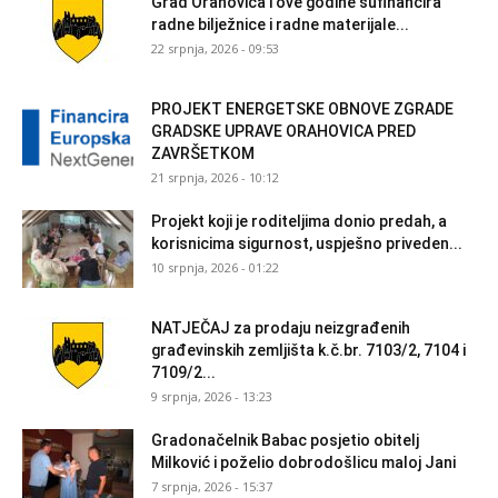
Grad Orahovica i ove godine sufinancira
radne bilježnice i radne materijale...
22 srpnja, 2026 - 09:53
PROJEKT ENERGETSKE OBNOVE ZGRADE
GRADSKE UPRAVE ORAHOVICA PRED
ZAVRŠETKOM
21 srpnja, 2026 - 10:12
Projekt koji je roditeljima donio predah, a
korisnicima sigurnost, uspješno priveden...
10 srpnja, 2026 - 01:22
NATJEČAJ za prodaju neizgrađenih
građevinskih zemljišta k.č.br. 7103/2, 7104 i
7109/2...
9 srpnja, 2026 - 13:23
Gradonačelnik Babac posjetio obitelj
Milković i poželio dobrodošlicu maloj Jani
7 srpnja, 2026 - 15:37