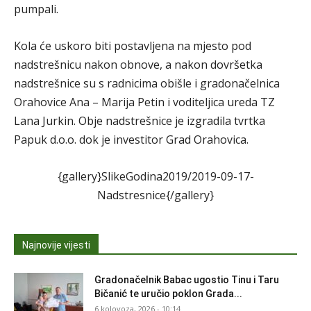
pumpali.
Kola će uskoro biti postavljena na mjesto pod
nadstrešnicu nakon obnove, a nakon dovršetka
nadstrešnice su s radnicima obišle i gradonačelnica
Orahovice Ana – Marija Petin i voditeljica ureda TZ
Lana Jurkin. Obje nadstrešnice je izgradila tvrtka
Papuk d.o.o. dok je investitor Grad Orahovica.
{gallery}SlikeGodina2019/2019-09-17-
Nadstresnice{/gallery}
Najnovije vijesti
Gradonačelnik Babac ugostio Tinu i Taru
Bičanić te uručio poklon Grada...
6 kolovoza, 2026 - 10:14