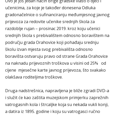
Ovo je još jedan način brige gradske vlasti o djeci i
učenicima, za koje je također donesena Odluka
gradonačelnice o sufinanciranju međumjesnog javnog
prijevoza za redovite učenike srednjih škola za
razdoblje rujan – prosinac 2019. kroz koju učenici
srednjih škola s prebivalištem odnosno boravištem na
području grada Orahovice koji pohađaju srednju
školu izvan mjesta svog prebivališta odnosno
boravišta ostvaruju pravo od strane Grada Orahovice
na naknadu prijevoznih troškova u visini od 25% od
cijene mjesečne karte javnog prijevoza, što svakako
olakšava roditeljima troškove.
Druga nadstrešnica, napravljena je bliže zgradi DVD-a
i služit će kao zaštita muzejskom primjerku zaprežnih
vatrogasnih kola i štrcaljke koja su nekada vukli konji,
a datira iz 1895. godine i koju su vatrogasci ručno