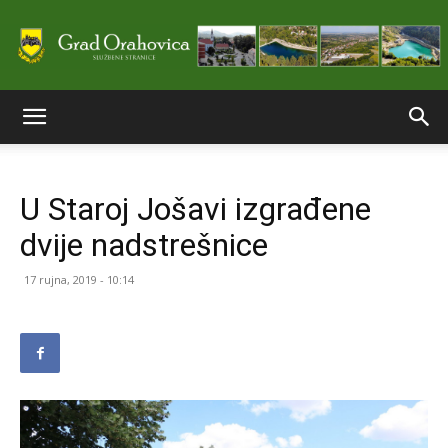
Službene
U Staroj Jošavi izgrađene
stranice
dvije nadstrešnice
17 rujna, 2019 - 10:14
Grada
Orahovice