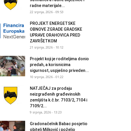
radne materijale...
22 srpnja, 2026 - 09:53
PROJEKT ENERGETSKE
OBNOVE ZGRADE GRADSKE
UPRAVE ORAHOVICA PRED
ZAVRŠETKOM
21 srpnja, 2026 - 10:12
Projekt koji je roditeljima donio
predah, a korisnicima
sigurnost, uspješno priveden...
10 srpnja, 2026 - 01:22
NATJEČAJ za prodaju
neizgrađenih građevinskih
zemljišta k.č.br. 7103/2, 7104 i
7109/2...
9 srpnja, 2026 - 13:23
Gradonačelnik Babac posjetio
obitelj Milković i poželio