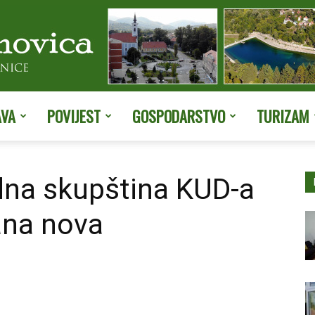
AVA
POVIJEST
GOSPODARSTVO
TURIZAM
Službene
dna skupština KUD-a
ana nova
stranice