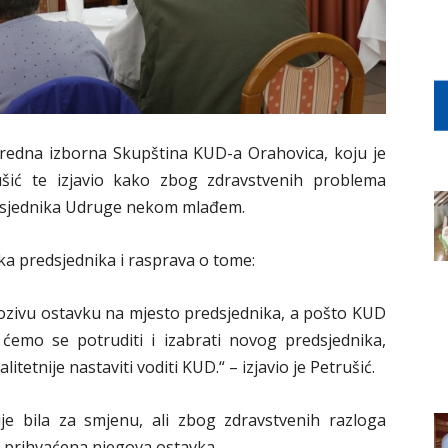
nredna izborna Skupština KUD-a Orahovica, koju je
šić te izjavio kako zbog zdravstvenih problema
edsjednika Udruge nekom mlađem.
ka predsjednika i rasprava o tome:
zivu ostavku na mjesto predsjednika, a pošto KUD
ćemo se potruditi i izabrati novog predsjednika,
litetnije nastaviti voditi KUD.“ – izjavio je Petrušić.
je bila za smjenu, ali zbog zdravstvenih razloga
 prihvaćena njegova ostavka.