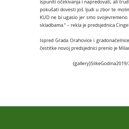
ispuniti očekivanja i napredovati, ali t
pokušati dovesti još ljudi u zbor te mol
KUD ne bi ugasio jer smo svojevremeno s
skladbama.“ – rekla je predsjednica Cingel
Ispred Grada Orahovice i gradonačelnice
čestitke novoj predsjednici prenio je Mila
{gallery}SlikeGodina2019