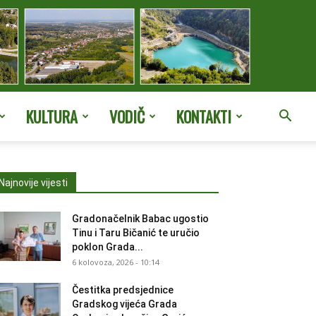
KULTURA
VODIČ
KONTAKTI
Najnovije vijesti
Gradonačelnik Babac ugostio
Tinu i Taru Bičanić te uručio
poklon Grada...
6 kolovoza, 2026 - 10:14
Čestitka predsjednice
Gradskog vijeća Grada