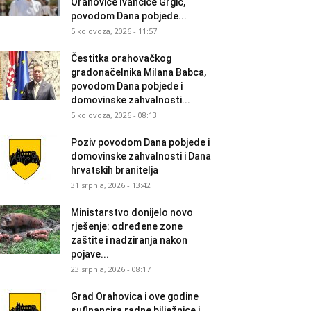
Orahovice Ivančice Grgić,
povodom Dana pobjede...
5 kolovoza, 2026 - 11:57
Čestitka orahovačkog
gradonačelnika Milana Babca,
povodom Dana pobjede i
domovinske zahvalnosti...
5 kolovoza, 2026 - 08:13
Poziv povodom Dana pobjede i
domovinske zahvalnosti i Dana
hrvatskih branitelja
31 srpnja, 2026 - 13:42
Ministarstvo donijelo novo
rješenje: određene zone
zaštite i nadziranja nakon
pojave...
23 srpnja, 2026 - 08:17
Grad Orahovica i ove godine
sufinancira radne bilježnice i