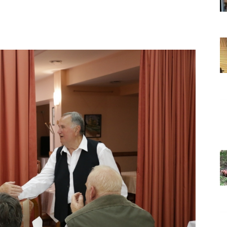
Grada
Orahovice