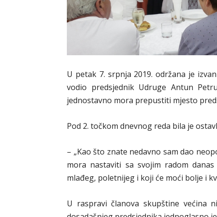
U petak 7. srpnja 2019. održana je izva
vodio predsjednik Udruge Antun Petru
jednostavno mora prepustiti mjesto pr
Pod 2. točkom dnevnog reda bila je ostav
– „Kao što znate nedavno sam dao neopo
mora nastaviti sa svojim radom danas 
mlađeg, poletnijeg i koji će moći bolje i kva
U raspravi članova skupštine većina ni
dosadašnjeg predsjednika jednoglasno je