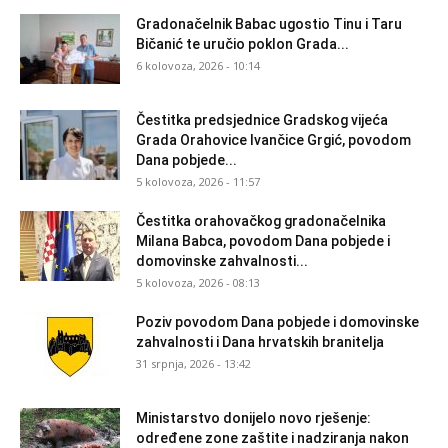
Gradonačelnik Babac ugostio Tinu i Taru
Bičanić te uručio poklon Grada...
6 kolovoza, 2026 - 10:14
Čestitka predsjednice Gradskog vijeća
Grada Orahovice Ivančice Grgić, povodom
Dana pobjede...
5 kolovoza, 2026 - 11:57
Čestitka orahovačkog gradonačelnika
Milana Babca, povodom Dana pobjede i
domovinske zahvalnosti...
5 kolovoza, 2026 - 08:13
Poziv povodom Dana pobjede i domovinske
zahvalnosti i Dana hrvatskih branitelja
31 srpnja, 2026 - 13:42
Ministarstvo donijelo novo rješenje:
određene zone zaštite i nadziranja nakon