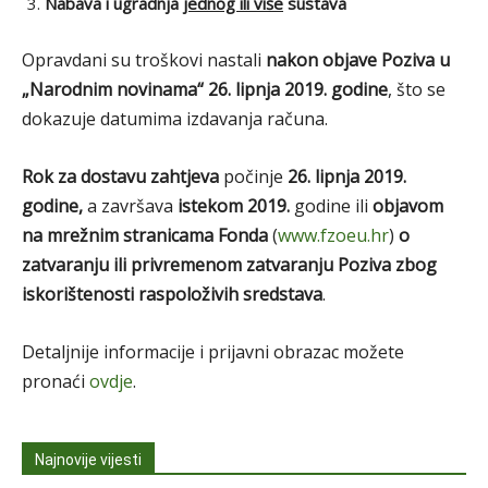
Nabava i ugradnja
jednog ili više
sustava
Opravdani su troškovi nastali
nakon objave Poziva u
„Narodnim novinama“ 26. lipnja 2019. godine
, što se
dokazuje datumima izdavanja računa.
Rok za dostavu zahtjeva
počinje
26. lipnja 2019.
godine,
a završava
istekom 2019.
godine ili
objavom
na mrežnim stranicama Fonda
(
www.fzoeu.hr
)
o
zatvaranju ili privremenom zatvaranju Poziva zbog
iskorištenosti raspoloživih sredstava
.
Detaljnije informacije i prijavni obrazac možete
pronaći
ovdje
.
Najnovije vijesti