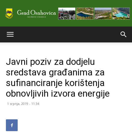
Službene
Javni poziv za dodjelu
stranice
sredstava građanima za
sufinanciranje korištenja
Grada
obnovljivih izvora energije
1 srpnja, 2019 - 11:34
Orahovice