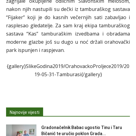
zagrijale okupljene odličnim Slavonskim melosom,
nakon njih nastupili su dečki iz tamburaškog sastava
“Fijaker” koji je do kasnih večernjih sati zabavljao i
rasplesao gledatelje. Za sam kraj ekipa tamburaškog
sastava “Kas” tamburaškim izvedbama i obradama
moderne glazbe još su dugo u noć držali orahovački
park ispunjen i raspjevan.
{gallery}SlikeGodina2019/OrahovackoProljece2019/20
19-05-31-Tamburasi{/gallery}
Najnovije vijesti
Gradonačelnik Babac ugostio Tinu i Taru
Bičanić te uručio poklon Grada...