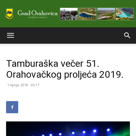
Službene
Tamburaška večer 51.
stranice
Orahovačkog proljeća 2019.
1 lipnja, 2019 - 06:17
Grada
Orahovice