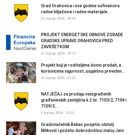
Grad Orahovica i ove godine sufinancira
radne bilježnice i radne materijale...
22 srpnja, 2026 - 09:53
PROJEKT ENERGETSKE OBNOVE ZGRADE
GRADSKE UPRAVE ORAHOVICA PRED
ZAVRŠETKOM
21 srpnja, 2026 - 10:12
Projekt koji je roditeljima donio predah, a
korisnicima sigurnost, uspješno priveden...
10 srpnja, 2026 - 01:22
NATJEČAJ za prodaju neizgrađenih
građevinskih zemljišta k.č.br. 7103/2, 7104 i
7109/2...
9 srpnja, 2026 - 13:23
Gradonačelnik Babac posjetio obitelj
Milković i poželio dobrodošlicu maloj Jani