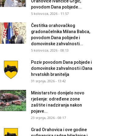
Orahovice Ivančice Grgić,
povodom Dana pobjede...
5 kolovoza, 2026 - 11:57
Čestitka orahovačkog
gradonačelnika Milana Babca,
povodom Dana pobjede i
domovinske zahvalnosti...
5 kolovoza, 2026 - 08:13
Poziv povodom Dana pobjede i
domovinske zahvalnosti i Dana
hrvatskih branitelja
31 srpnja, 2026 - 13:42
Ministarstvo donijelo novo
rješenje: određene zone
zaštite i nadziranja nakon
pojave...
23 srpnja, 2026 - 08:17
Grad Orahovica i ove godine
sufinancira radne bilježnice i