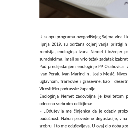
U sklopu programa ovogodišnjeg Sajma vina i kul
lipnja 2019. su održana ocjenjivanja pristiglih
komisija, enologinja Ivana Nemet i inženjer 
suradnicima, imali su vrlo težak zadatak izabrati
Pod predsjedanjem enologinje PP Orahovica Iv
Ivan Perak, Ivan Marinclin , Josip Mesić, Nives 
uglavnom, frankovke i graševine, kao i desertn
Virovitičko-podravske županije.
Enologinja Nemet zadovoljna je kvalitetom pr
odnosno srebrnim odličjima:
– „Oduševila me činjenica da je odaziv proiz
budućnost. Nakon provedene degustacije, vina s
srebru, i to me oduševljava. U ovaj dio doba god