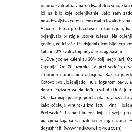
imamo kvalitetne vinare i kvalitetna vina. Zlat
ići na bilo koje ocjenjivanje. Jako sam zado
nezadovoljstvo neodazivom malih lokalnih vinar
Vladimir Pleša predsjedavao je komisijom, koju
ocjenjivala pristigle uzorke kulena. Na ocjen
godinu, četiri više. Predsjednik komisije, oraho
kuleni 30% kvalitetniji nego prošlogodišnji:
– „Ove godine kuleni su 30% bolji nego lani. Ocij
županija. Od 28 uzoraka 16 proizvođača osvoj
srebrnim i brončanim odličjima. Razlika je vr
Gotovo sve „kulenijade“ su u laganom padu, a 
dobro. Pozivam sve da dođu u subotu i kušaju naj
Obje komisije jučer je pozdravila i orahovačka
kako očekuje vrhunsku kvalitetu i vina i kule
Proizvođači i vina i kulena koji su svoje pro
odličjima koja su zaslužili. Svi pristigli uzorci 
(www.radioorahovica.com)
degustirati.