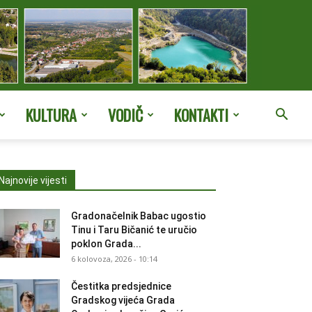
KULTURA
VODIČ
KONTAKTI
Najnovije vijesti
Gradonačelnik Babac ugostio
Tinu i Taru Bičanić te uručio
poklon Grada...
6 kolovoza, 2026 - 10:14
Čestitka predsjednice
Gradskog vijeća Grada