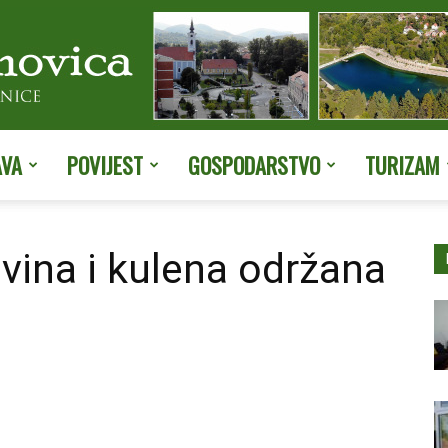
AVA
POVIJEST
GOSPODARSTVO
TURIZAM
Službene
ina i kulena održana
stranice