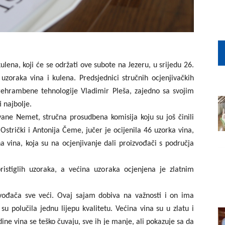
ena, koji će se održati ove subote na Jezeru, u srijedu 26.
 uzoraka vina i kulena. Predsjednici stručnih ocjenjivačkih
prehrambene tehnologije Vladimir Pleša, zajedno sa svojim
 najbolje.
ane Nemet, stručna prosudbena komisija koju su još činili
Ostrički i Antonija Čeme, jučer je ocijenila 46 uzorka vina,
a vina, koja su na ocjenjivanje dali proizvođači s područja
istiglih uzoraka, a većina uzoraka ocjenjena je zlatnim
vođača sve veći. Ovaj sajam dobiva na važnosti i on ima
u polučila jednu lijepu kvalitetu. Većina vina su u zlatu i
ine vina se teško čuvaju, sve ih je manje, ali pokazuje sa da