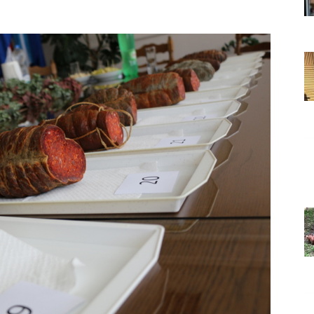
Grada
Orahovice