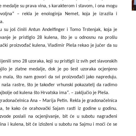
ne medalje su prava vina, s karakterom i stavom, i ona mogu
voljna“ – rekla je enologinja Nemet, koja je izrazila i
a.
 su još činili Antun Andelfinger i Tomo Trstenjak, koja je
jivanje je pristiglo 28 kulena, što je u odnosnu na prošlu
vački proizvođač kulena, Vladimir Pleša rekao je jučer da su
enili smo 28 uzoraka, koji su pristigli iz svih pet slavonskih
ilo je zlatne medalje, dok je po šest uzoraka ocjenjeno
lo mala, što nam govori da svi proizvođači jako napreduju.
naša rastre, što je također vrhunski pokazatelj da radimo
bolje od kulena što Hrvatska ima“. – zaključio je Pleša.
 gradonačelnica Ana – Marija Petin. Rekla je gradonačelnica
na, te kako će orahovački Sajam rasti iz godine u godinu.
izvode poslali na ocjenjivanje, bit će u subotu nagrađeni
i vina i kulena, bit će izloženi u subotu na Sajmu i moći će se