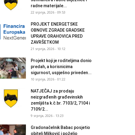
radne materijale...
22 srpnja, 2026 - 09:53
PROJEKT ENERGETSKE
OBNOVE ZGRADE GRADSKE
UPRAVE ORAHOVICA PRED
ZAVRŠETKOM
21 srpnja, 2026 - 10:12
Projekt koji je roditeljima donio
predah, a korisnicima
sigurnost, uspješno priveden...
10 srpnja, 2026 - 01:22
NATJEČAJ za prodaju
neizgrađenih građevinskih
zemljišta k.č.br. 7103/2, 7104 i
7109/2...
9 srpnja, 2026 - 13:23
Gradonačelnik Babac posjetio
obitelj Milković i poželio