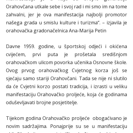
Orahovčana utkale sebe i svoj rad i mi smo im na tome
zahvalni, jer je ova manifestacija najbolji promotor
našega grada u smislu kulture i turizma“. – izjavila je
orahovačka gradonačelnica Ana-Marija Petin
Davne 1959. godine, u športskoj odjeći i okićena
cvijećem, prvi puta je prošetala središnjom
orahovačkom ulicom povorka učenika Osnovne škole.
Ovog prvog orahovačkog Cvjetnog korza još se
sjećaju samo stariji Orahovčani. Tada se nije ni slutilo
da će Cvjetni korzo postati tradicija, i izrasti u veliku
manifestaciju Orahovačko proljeće, koja će godinama
oduševljavati brojne posjetitelje.
Tijekom godina Orahovačko proljeće obogaćivano je
novim sadržajima. Ponajprije su se u manifestaciju