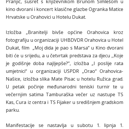
Pranjić, susret s književnikom Brunom Šimlešom u
kino dvorani i koncert klasične glazbe Ogranka Matice
Hrvatske u Orahovici u Hotelu Dukat.
Izložba „Branitelji bivše općine Orahovica kroz
fotografiju u organizaciji UHBDVDR Orahovica u Hotel
Dukat, film „Moj dida je pao s Marsa“ u Kino dvorani
biti će u srijedu, a u četvrtak predstava za djecu ,,Koje
je godišnje doba najljepše?’’, izložba „I poslije rata
umjetnici“ u organizaciji USPDR „Orao“ Orahovica-
Našice, izložba slika Mate Pisac u hotelu Ružica grad.
U petak počinje međunarodni teniski turnir te u
večernjim satima Tamburaška večer uz nastupe TS
Kas, Cura iz centra i TS Fijaker u središnjem gradskom
parku.
Manifestacije se nastavlja u subotu 1. lipnja 1.