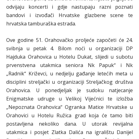
odvijaju koncerti i gdje nastupaju razni poznati
bandovi i izvođači Hrvatske glazbene scene te
hrvatska tamburaška estrada.
Ove godine 51. Orahovačko proljeće započeti će 24.
svibnja u petak 4. Bilom noći u organizaciji DP
Hajduka Orahovica u Hotelu Dukat, slijedi u subotu
prvenstvena utakmica seniora Nk Papuk“ i Nk
„Radnik“ Križevci, u nedjelju gađanje letećih meta u
disciplini streljački u organizaciji Streljačkog društva
Orahovica. U ponedjeljak je sudoku natjecanje
Enigmatske udruge u Velikoj Vijećnici te izložba
„Nepoznata Orahovica“ Ogranka Matice Hrvatske u
Orahovici u Hotelu Ružica grad koja će tamo biti
postavljena nekoliko dana. U utorak revijalna
utakmica i posjet Zlatka Dalića na igralištu Danijel