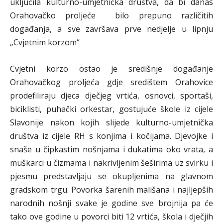
uključila kulturno-umjetnička društva, da bi danas
Orahovačko proljeće bilo prepuno različitih
događanja, a sve završava prve nedjelje u lipnju
„Cvjetnim korzom“
Cvjetni korzo ostao je središnje događanje
Orahovačkog proljeća gdje središtem Orahovice
prodefiliraju djeca dječjeg vrtića, osnovci, sportaši,
biciklisti, puhački orkestar, gostujuće škole iz cijele
Slavonije nakon kojih slijede kulturno-umjetnička
društva iz cijele RH s konjima i kočijama. Djevojke i
snaše u čipkastim nošnjama i dukatima oko vrata, a
muškarci u čizmama i nakrivljenim šeširima uz svirku i
pjesmu predstavljaju se okupljenima na glavnom
gradskom trgu. Povorka šarenih mališana i najljepših
narodnih nošnji svake je godine sve brojnija pa će
tako ove godine u povorci biti 12 vrtića, škola i dječjih