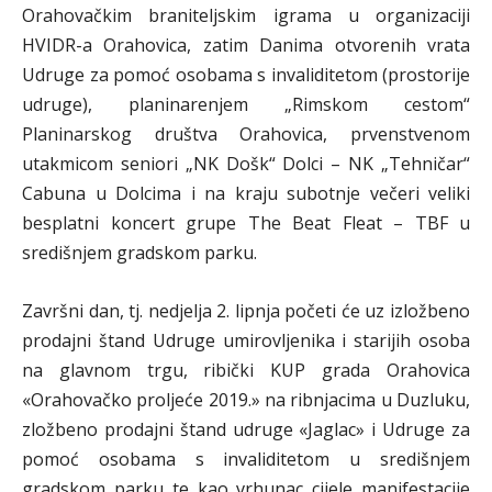
Orahovačkim braniteljskim igrama u organizaciji
HVIDR-a Orahovica, zatim Danima otvorenih vrata
Udruge za pomoć osobama s invaliditetom (prostorije
udruge), planinarenjem „Rimskom cestom“
Planinarskog društva Orahovica, prvenstvenom
utakmicom seniori „NK Došk“ Dolci – NK „Tehničar“
Cabuna u Dolcima i na kraju subotnje večeri veliki
besplatni koncert grupe The Beat Fleat – TBF u
središnjem gradskom parku.
Završni dan, tj. nedjelja 2. lipnja početi će uz izložbeno
prodajni štand Udruge umirovljenika i starijih osoba
na glavnom trgu, ribički KUP grada Orahovica
«Orahovačko proljeće 2019.» na ribnjacima u Duzluku,
zložbeno prodajni štand udruge «Jaglac» i Udruge za
pomoć osobama s invaliditetom u središnjem
gradskom parku te kao vrhunac cijele manifestacije