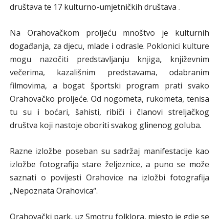
društava te 17 kulturno-umjetničkih društava .
Na Orahovačkom proljeću mnoštvo je kulturnih
događanja, za djecu, mlade i odrasle. Poklonici kulture
mogu nazočiti predstavljanju knjiga, književnim
večerima, kazališnim predstavama, odabranim
filmovima, a bogat športski program prati svako
Orahovačko proljeće. Od nogometa, rukometa, tenisa
tu su i boćari, šahisti, ribiči i članovi streljačkog
društva koji nastoje oboriti svakog glinenog goluba.
Razne izložbe poseban su sadržaj manifestacije kao
izložbe fotografija stare željeznice, a puno se može
saznati o povijesti Orahovice na izložbi fotografija
„Nepoznata Orahovica“.
Orahovački park, uz Smotru folklora, mjesto je gdje se