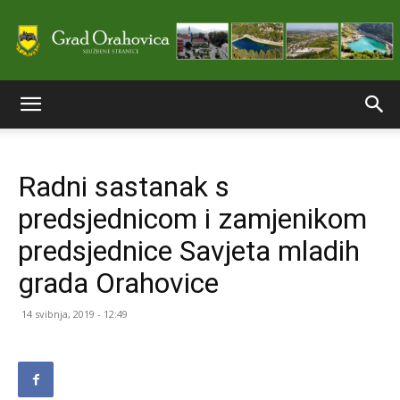
Službene
Radni sastanak s
stranice
predsjednicom i zamjenikom
predsjednice Savjeta mladih
Grada
grada Orahovice
14 svibnja, 2019 - 12:49
Orahovice