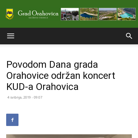
Službene
Povodom Dana grada
stranice
Orahovice održan koncert
KUD-a Orahovica
Grada
4 svibnja, 2019 - 09:07
Orahovice