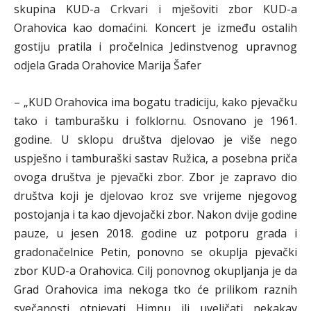
skupina KUD-a Crkvari i mješoviti zbor KUD-a
Orahovica kao domaćini. Koncert je između ostalih
gostiju pratila i pročelnica Jedinstvenog upravnog
odjela Grada Orahovice Marija Šafer
– „KUD Orahovica ima bogatu tradiciju, kako pjevačku
tako i tamburašku i folklornu. Osnovano je 1961.
godine. U sklopu društva djelovao je više nego
uspješno i tamburaški sastav Ružica, a posebna priča
ovoga društva je pjevački zbor. Zbor je zapravo dio
društva koji je djelovao kroz sve vrijeme njegovog
postojanja i ta kao djevojački zbor. Nakon dvije godine
pauze, u jesen 2018. godine uz potporu grada i
gradonačelnice Petin, ponovno se okuplja pjevački
zbor KUD-a Orahovica. Cilj ponovnog okupljanja je da
Grad Orahovica ima nekoga tko će prilikom raznih
svečanosti otpjevati Himnu ili uveličati nekakav