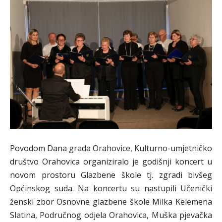
Povodom Dana grada Orahovice, Kulturno-umjetničko
društvo Orahovica organiziralo je godišnji koncert u
novom prostoru Glazbene škole tj. zgradi bivšeg
Općinskog suda. Na koncertu su nastupili Učenički
ženski zbor Osnovne glazbene škole Milka Kelemena
Slatina, Područnog odjela Orahovica, Muška pjevačka