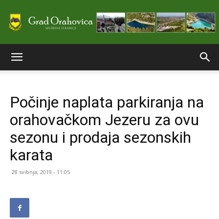
Službene
Počinje naplata parkiranja na
stranice
orahovačkom Jezeru za ovu
sezonu i prodaja sezonskih
Grada
karata
28 svibnja, 2019 - 11:05
Orahovice