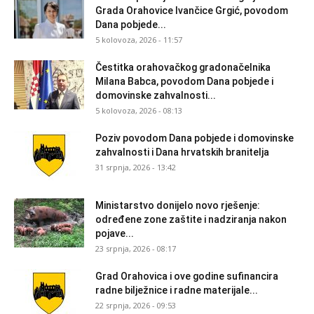
Grada Orahovice Ivančice Grgić, povodom
Dana pobjede...
5 kolovoza, 2026 - 11:57
Čestitka orahovačkog gradonačelnika
Milana Babca, povodom Dana pobjede i
domovinske zahvalnosti...
5 kolovoza, 2026 - 08:13
Poziv povodom Dana pobjede i domovinske
zahvalnosti i Dana hrvatskih branitelja
31 srpnja, 2026 - 13:42
Ministarstvo donijelo novo rješenje:
određene zone zaštite i nadziranja nakon
pojave...
23 srpnja, 2026 - 08:17
Grad Orahovica i ove godine sufinancira
radne bilježnice i radne materijale...
22 srpnja, 2026 - 09:53