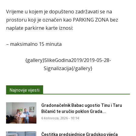
Vrijeme u kojem je dopušteno zadržavati se na
prostoru koji je označen kao PARKING ZONA bez
naplate parkirne karte iznosi:
– maksimalno 15 minuta
{gallery}SlikeGodina2019/2019-05-28-
Signalizacija{/gallery}
Najnovije vijesti
Gradonačelnik Babac ugostio Tinu i Taru
Bičanić te uručio poklon Grada...
6 kolovoza, 2026 - 10:14
Čestitka predsjednice Gradskog vijeća