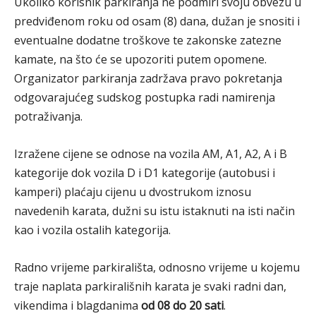
Ukoliko korisnik parkiranja ne podmiri svoju obvezu u
predviđenom roku od osam (8) dana, dužan je snositi i
eventualne dodatne troškove te zakonske zatezne
kamate, na što će se upozoriti putem opomene.
Organizator parkiranja zadržava pravo pokretanja
odgovarajućeg sudskog postupka radi namirenja
potraživanja.
Izražene cijene se odnose na vozila AM, A1, A2, A i B
kategorije dok vozila D i D1 kategorije (autobusi i
kamperi) plaćaju cijenu u dvostrukom iznosu
navedenih karata, dužni su istu istaknuti na isti način
kao i vozila ostalih kategorija.
Radno vrijeme parkirališta, odnosno vrijeme u kojemu
traje naplata parkirališnih karata je svaki radni dan,
vikendima i blagdanima
od 08 do 20 sati
.