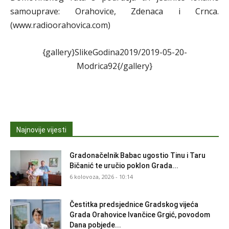
samouprave: Orahovice, Zdenaca i Crnca.
(www.radioorahovica.com)
{gallery}SlikeGodina2019/2019-05-20-
Modrica92{/gallery}
Najnovije vijesti
Gradonačelnik Babac ugostio Tinu i Taru
Bičanić te uručio poklon Grada...
6 kolovoza, 2026 - 10:14
Čestitka predsjednice Gradskog vijeća
Grada Orahovice Ivančice Grgić, povodom
Dana pobjede...