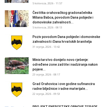
5 kolovoza, 2026 - 11:57
Čestitka orahovačkog gradonačelnika
Milana Babca, povodom Dana pobjede i
domovinske zahvalnosti...
5 kolovoza, 2026 - 08:13
Poziv povodom Dana pobjede i domovinske
zahvalnosti i Dana hrvatskih branitelja
31 srpnja, 2026 - 13:42
Ministarstvo donijelo novo rješenje:
određene zone zaštite i nadziranja nakon
pojave...
23 srpnja, 2026 - 08:17
Grad Orahovica i ove godine sufinancira
radne bilježnice i radne materijale...
22 srpnja, 2026 - 09:53
PROJEKT ENERGETSKE OBNOVE ZGRADE