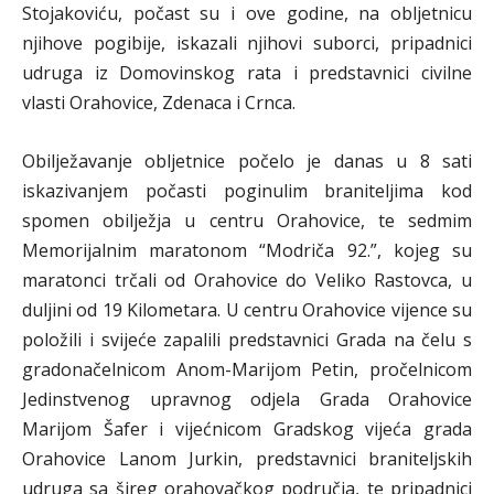
Stojakoviću, počast su i ove godine, na obljetnicu
njihove pogibije, iskazali njihovi suborci, pripadnici
udruga iz Domovinskog rata i predstavnici civilne
vlasti Orahovice, Zdenaca i Crnca.
Obilježavanje obljetnice počelo je danas u 8 sati
iskazivanjem počasti poginulim braniteljima kod
spomen obilježja u centru Orahovice, te sedmim
Memorijalnim maratonom “Modriča 92.”, kojeg su
maratonci trčali od Orahovice do Veliko Rastovca, u
duljini od 19 Kilometara. U centru Orahovice vijence su
položili i svijeće zapalili predstavnici Grada na čelu s
gradonačelnicom Anom-Marijom Petin, pročelnicom
Jedinstvenog upravnog odjela Grada Orahovice
Marijom Šafer i vijećnicom Gradskog vijeća grada
Orahovice Lanom Jurkin, predstavnici braniteljskih
udruga sa šireg orahovačkog područja, te pripadnici