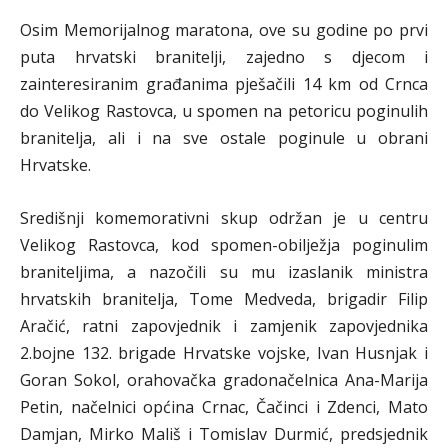
Osim Memorijalnog maratona, ove su godine po prvi
puta hrvatski branitelji, zajedno s djecom i
zainteresiranim građanima pješačili 14 km od Crnca
do Velikog Rastovca, u spomen na petoricu poginulih
branitelja, ali i na sve ostale poginule u obrani
Hrvatske.
Središnji komemorativni skup održan je u centru
Velikog Rastovca, kod spomen-obilježja poginulim
braniteljima, a nazočili su mu izaslanik ministra
hrvatskih branitelja, Tome Medveda, brigadir Filip
Aračić, ratni zapovjednik i zamjenik zapovjednika
2.bojne 132. brigade Hrvatske vojske, Ivan Husnjak i
Goran Sokol, orahovačka gradonačelnica Ana-Marija
Petin, načelnici općina Crnac, Čačinci i Zdenci, Mato
Damjan, Mirko Mališ i Tomislav Durmić, predsjednik