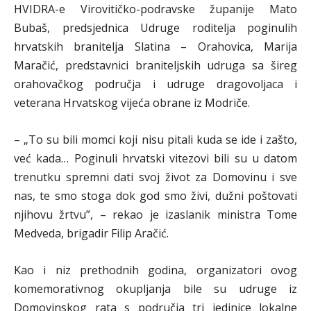
HVIDRA-e Virovitičko-podravske županije Mato
Bubaš, predsjednica Udruge roditelja poginulih
hrvatskih branitelja Slatina – Orahovica, Marija
Maračić, predstavnici braniteljskih udruga sa šireg
orahovačkog područja i udruge dragovoljaca i
veterana Hrvatskog vijeća obrane iz Modriče.
– „To su bili momci koji nisu pitali kuda se ide i zašto,
već kada… Poginuli hrvatski vitezovi bili su u datom
trenutku spremni dati svoj život za Domovinu i sve
nas, te smo stoga dok god smo živi, dužni poštovati
njihovu žrtvu”, – rekao je izaslanik ministra Tome
Medveda, brigadir Filip Aračić.
Kao i niz prethodnih godina, organizatori ovog
komemorativnog okupljanja bile su udruge iz
Domovinskog rata s područja tri jedinice lokalne