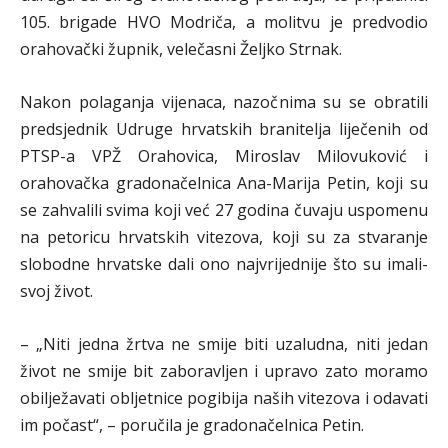
105. brigade HVO Modriča, a molitvu je predvodio
orahovački župnik, velečasni Željko Strnak.
Nakon polaganja vijenaca, nazočnima su se obratili
predsjednik Udruge hrvatskih branitelja liječenih od
PTSP-a VPŽ Orahovica, Miroslav Milovuković i
orahovačka gradonačelnica Ana-Marija Petin, koji su
se zahvalili svima koji već 27 godina čuvaju uspomenu
na petoricu hrvatskih vitezova, koji su za stvaranje
slobodne hrvatske dali ono najvrijednije što su imali-
svoj život.
– „Niti jedna žrtva ne smije biti uzaludna, niti jedan
život ne smije bit zaboravljen i upravo zato moramo
obilježavati obljetnice pogibija naših vitezova i odavati
im počast“, – poručila je gradonačelnica Petin.