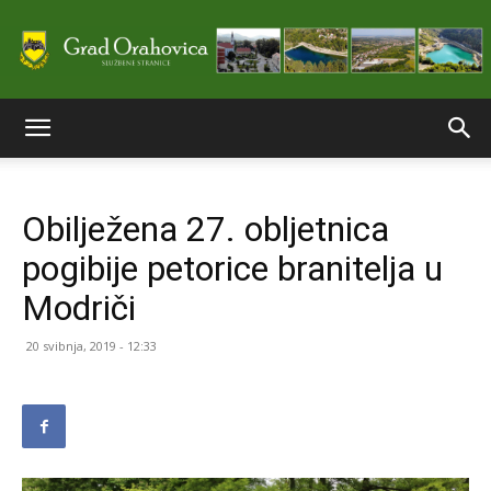
Službene
Obilježena 27. obljetnica
stranice
pogibije petorice branitelja u
Modriči
Grada
20 svibnja, 2019 - 12:33
Orahovice