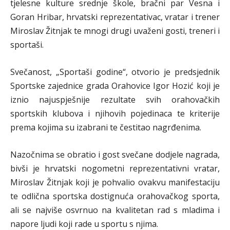
tjelesne kulture srednje škole, bračni par Vesna i
Goran Hribar, hrvatski reprezentativac, vratar i trener
Miroslav Žitnjak te mnogi drugi uvaženi gosti, treneri i
sportaši.
Svečanost, „Sportaši godine“, otvorio je predsjednik
Sportske zajednice grada Orahovice Igor Hozić koji je
iznio najuspješnije rezultate svih orahovačkih
sportskih klubova i njihovih pojedinaca te kriterije
prema kojima su izabrani te čestitao nagrđenima.
Nazočnima se obratio i gost svečane dodjele nagrada,
bivši je hrvatski nogometni reprezentativni vratar,
Miroslav Žitnjak koji je pohvalio ovakvu manifestaciju
te odlična sportska dostignuća orahovačkog sporta,
ali se najviše osvrnuo na kvalitetan rad s mladima i
napore ljudi koji rade u sportu s njima.