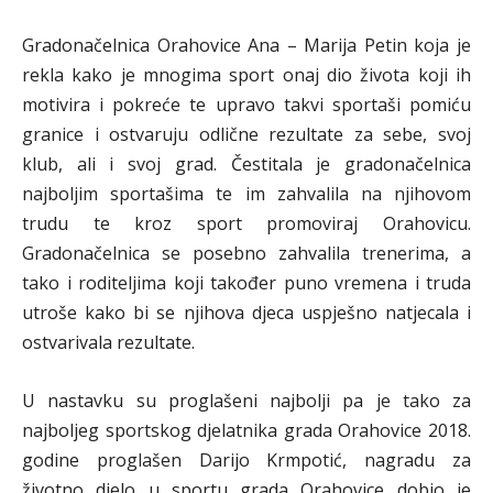
Gradonačelnica Orahovice Ana – Marija Petin koja je
rekla kako je mnogima sport onaj dio života koji ih
motivira i pokreće te upravo takvi sportaši pomiću
granice i ostvaruju odlične rezultate za sebe, svoj
klub, ali i svoj grad. Čestitala je gradonačelnica
najboljim sportašima te im zahvalila na njihovom
trudu te kroz sport promoviraj Orahovicu.
Gradonačelnica se posebno zahvalila trenerima, a
tako i roditeljima koji također puno vremena i truda
utroše kako bi se njihova djeca uspješno natjecala i
ostvarivala rezultate.
U nastavku su proglašeni najbolji pa je tako za
najboljeg sportskog djelatnika grada Orahovice 2018.
godine proglašen Darijo Krmpotić, nagradu za
životno djelo u sportu grada Orahovice dobio je