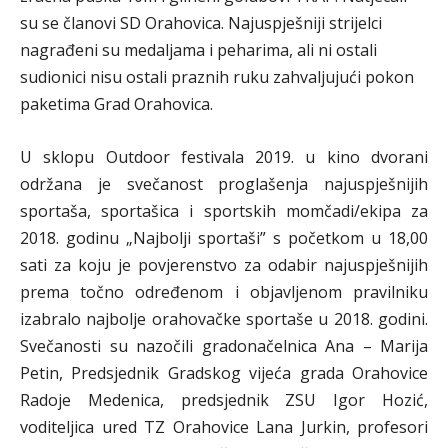
su se članovi SD Orahovica. Najuspješniji strijelci
nagrađeni su medaljama i peharima, ali ni ostali
sudionici nisu ostali praznih ruku zahvaljujući pokon
paketima Grad Orahovica.
U sklopu Outdoor festivala 2019. u kino dvorani
održana je svečanost proglašenja najuspješnijih
sportaša, sportašica i sportskih momčadi/ekipa za
2018. godinu „Najbolji sportaši” s početkom u 18,00
sati za koju je povjerenstvo za odabir najuspješnijih
prema točno određenom i objavljenom pravilniku
izabralo najbolje orahovačke sportaše u 2018. godini.
Svečanosti su nazočili gradonačelnica Ana – Marija
Petin, Predsjednik Gradskog vijeća grada Orahovice
Radoje Medenica, predsjednik ZSU Igor Hozić,
voditeljica ured TZ Orahovice Lana Jurkin, profesori