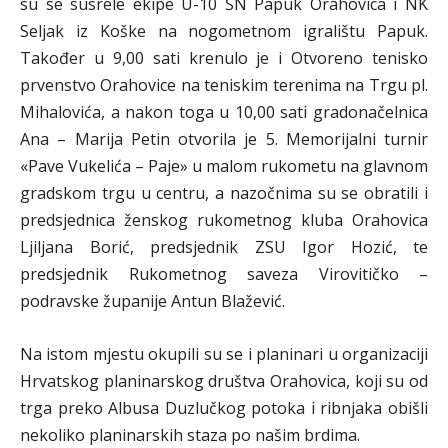
su se susrele ekipe U-10 ŠN Papuk Orahovica i NK
Seljak iz Koške na nogometnom igralištu Papuk.
Također u 9,00 sati krenulo je i Otvoreno tenisko
prvenstvo Orahovice na teniskim terenima na Trgu pl.
Mihalovića, a nakon toga u 10,00 sati gradonačelnica
Ana – Marija Petin otvorila je 5. Memorijalni turnir
«Pave Vukelića – Paje» u malom rukometu na glavnom
gradskom trgu u centru, a nazočnima su se obratili i
predsjednica ženskog rukometnog kluba Orahovica
Ljiljana Borić, predsjednik ZSU Igor Hozić, te
predsjednik Rukometnog saveza Virovitičko –
podravske županije Antun Blažević.
Na istom mjestu okupili su se i planinari u organizaciji
Hrvatskog planinarskog društva Orahovica, koji su od
trga preko Albusa Duzlučkog potoka i ribnjaka obišli
nekoliko planinarskih staza po našim brdima.