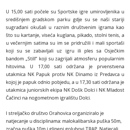
U 15,00 sati počele su Sportske igre umirovljenika u
središnjem gradskom parku gdje su se naši stariji
sugrađani okušali u raznim društvenim igrama kao
što su kartanje, viseća kuglana, pikado, stolni tenis, a
u večernjim satima su im se pridružili i mali sportaši
koji su se zabavljali uz igru ili ples sa Osječkim
bandom „Still“ koji su zagrijali atmosferu popularnim
hitovima. U 17,00 sati održana je prvenstvena
utakmica NK Papuk protiv NK Dinamo iz Predavca u
kojoj je papuk odnio pobjedu, a u 17,30 sati održana je
utakmica juniorskih ekipa NK Došk Dolci i NK Mladost
Čačinci na nogometnom igralištu Dolci.
I streljačko društvo Orahovica organiziralo je
natjecanje u disciplinama: malokalibarska puška 50m,
zračna puška 10m i glineni golubovi TRAP. Natjecali