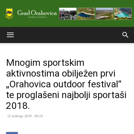
Službene
Mnogim sportskim
stranice
aktivnostima obilježen prvi
„Orahovica outdoor festival”
Grada
te proglašeni najbolji sportaši
2018.
Orahovice
12 svibnja, 2019 - 09:25