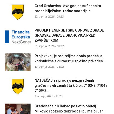
Grad Orahovica i ove godine sufinancira
radne bilježnice i radne materijale...
22 srpnja, 2026 - 09:53
PROJEKT ENERGETSKE OBNOVE ZGRADE
GRADSKE UPRAVE ORAHOVICA PRED
ZAVRŠETKOM
21 srpnja, 2026 - 10:12
Projekt koji je roditeljima donio predah, a
korisnicima sigurnost, uspješno priveden...
10 srpnja, 2026 - 01:22
NATJEČAJ za prodaju neizgrađenih
građevinskih zemljišta k.č.br. 7103/2, 7104 i
7109/2...
9 srpnja, 2026 - 13:23
Gradonačelnik Babac posjetio obitelj
Milković i poželio dobrodošlicu maloj Jani