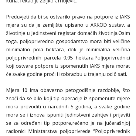
kuna, rekao je Željko Crnojević.
Preduvjeti da bi se ostvarilo pravo na potpore iz IAKS
mjera su da je zemljište upisano u ARKOD sustav, a
životinje u Jedinstveni registar domaćih životinja.Osim
toga, poljoprivredno gospodarstvo mora biti veličine
minimalno pola hektara, dok je minimalna veličina
poljoprivrednih parcela 0,05 hektara.Poljoprivrednici
koji ostvare potpore iz spomenutih IAKS mjera morat
će svake godine proći i izobrazbu u trajanju od 6 sati.
Mjera 10 ima obavezno petogodišnje razdoblje, što
znači da se bilo koji tip operacije iz spomenute mjere
mora provoditi u narednih 5 godina, a svake godine
mora se i iznova ispuniti Jedinstveni zahtjev i prijaviti
se za određeni tip potpore,rečeno je na jučerašnjoj
radionici Ministarstva poljoprivrede “Poljoprivrednik