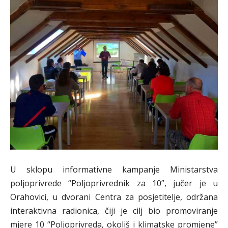
U sklopu informativne kampanje Ministarstva
poljoprivrede “Poljoprivrednik za 10”, jučer je u
Orahovici, u dvorani Centra za posjetitelje, održana
interaktivna radionica, čiji je cilj bio promoviranje
mjere 10 “Poljoprivreda, okoliš i klimatske promjene”