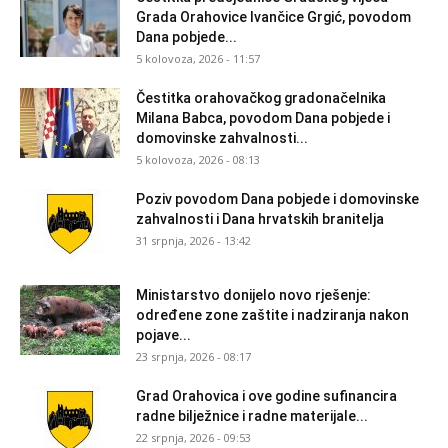
Grada Orahovice Ivančice Grgić, povodom
Dana pobjede...
5 kolovoza, 2026 - 11:57
Čestitka orahovačkog gradonačelnika
Milana Babca, povodom Dana pobjede i
domovinske zahvalnosti...
5 kolovoza, 2026 - 08:13
Poziv povodom Dana pobjede i domovinske
zahvalnosti i Dana hrvatskih branitelja
31 srpnja, 2026 - 13:42
Ministarstvo donijelo novo rješenje:
određene zone zaštite i nadziranja nakon
pojave...
23 srpnja, 2026 - 08:17
Grad Orahovica i ove godine sufinancira
radne bilježnice i radne materijale...
22 srpnja, 2026 - 09:53