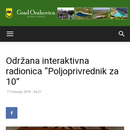
Službene
Održana interaktivna
stranice
radionica “Poljoprivrednik za
10”
Grada
17 travnja, 2019 - 06:21
Orahovice