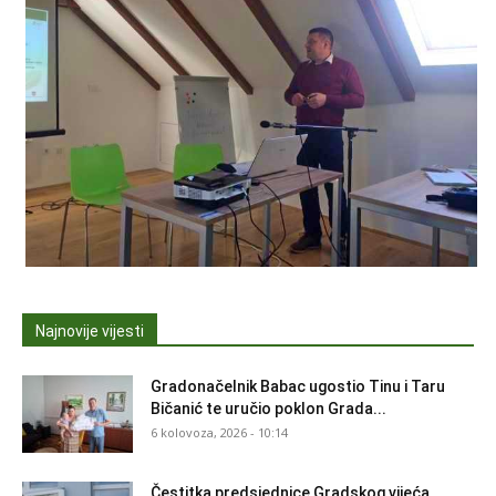
Najnovije vijesti
Gradonačelnik Babac ugostio Tinu i Taru
Bičanić te uručio poklon Grada...
6 kolovoza, 2026 - 10:14
Čestitka predsjednice Gradskog vijeća