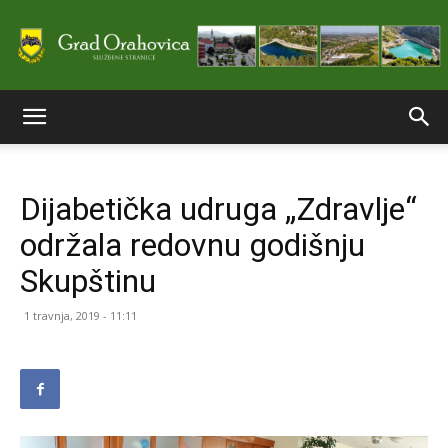
Službene
Dijabetička udruga „Zdravlje“
stranice
održala redovnu godišnju
Skupštinu
Grada
1 travnja, 2019 - 11:11
Orahovice