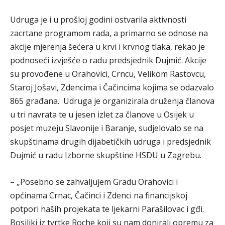
Udruga je i u prošloj godini ostvarila aktivnosti
zacrtane programom rada, a primarno se odnose na
akcije mjerenja šećera u krvi i krvnog tlaka, rekao je
podnoseći izvješće o radu predsjednik Dujmić. Akcije
su provođene u Orahovici, Crncu, Velikom Rastovcu,
Staroj Jošavi, Zdencima i Čačincima kojima se odazvalo
865 građana. Udruga je organizirala druženja članova
u tri navrata te u jesen izlet za članove u Osijek u
posjet muzeju Slavonije i Baranje, sudjelovalo se na
skupštinama drugih dijabetičkih udruga i predsjednik
Dujmić u radu Izborne skupštine HSDU u Zagrebu.
– „Posebno se zahvaljujem Gradu Orahovici i
općinama Crnac, Čačinci i Zdenci na financijskoj
potpori naših projekata te ljekarni Parašilovac i gđi.
Bosiljki iz tvrtke Roche koji su nam donirali opremu za