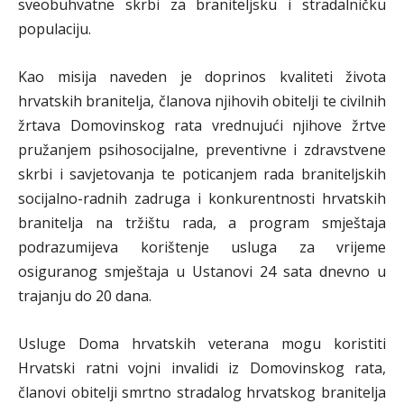
sveobuhvatne skrbi za braniteljsku i stradalničku
populaciju.
Kao misija naveden je doprinos kvaliteti života
hrvatskih branitelja, članova njihovih obitelji te civilnih
žrtava Domovinskog rata vrednujući njihove žrtve
pružanjem psihosocijalne, preventivne i zdravstvene
skrbi i savjetovanja te poticanjem rada braniteljskih
socijalno-radnih zadruga i konkurentnosti hrvatskih
branitelja na tržištu rada, a program smještaja
podrazumijeva korištenje usluga za vrijeme
osiguranog smještaja u Ustanovi 24 sata dnevno u
trajanju do 20 dana.
Usluge Doma hrvatskih veterana mogu koristiti
Hrvatski ratni vojni invalidi iz Domovinskog rata,
članovi obitelji smrtno stradalog hrvatskog branitelja