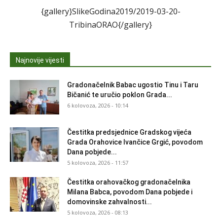
{gallery}SlikeGodina2019/2019-03-20-
TribinaORAO{/gallery}
Najnovije vijesti
Gradonačelnik Babac ugostio Tinu i Taru
Bičanić te uručio poklon Grada...
6 kolovoza, 2026 - 10:14
Čestitka predsjednice Gradskog vijeća
Grada Orahovice Ivančice Grgić, povodom
Dana pobjede...
5 kolovoza, 2026 - 11:57
Čestitka orahovačkog gradonačelnika
Milana Babca, povodom Dana pobjede i
domovinske zahvalnosti...
5 kolovoza, 2026 - 08:13