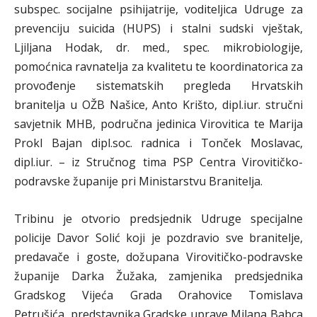
subspec. socijalne psihijatrije, voditeljica Udruge za
prevenciju suicida (HUPS) i stalni sudski vještak,
Ljiljana Hodak, dr. med., spec. mikrobiologije,
pomoćnica ravnatelja za kvalitetu te koordinatorica za
provođenje sistematskih pregleda Hrvatskih
branitelja u OŽB Našice, Anto Krišto, dipl.iur. stručni
savjetnik MHB, područna jedinica Virovitica te Marija
Prokl Bajan dipl.soc. radnica i Tonček Moslavac,
dipl.iur. – iz Stručnog tima PSP Centra Virovitičko-
podravske županije pri Ministarstvu Branitelja.
Tribinu je otvorio predsjednik Udruge specijalne
policije Davor Solić koji je pozdravio sve branitelje,
predavače i goste, dožupana Virovitičko-podravske
županije Darka Žužaka, zamjenika predsjednika
Gradskog Vijeća Grada Orahovice Tomislava
Petrušića, predstavnika Gradske uprave Milana Babca