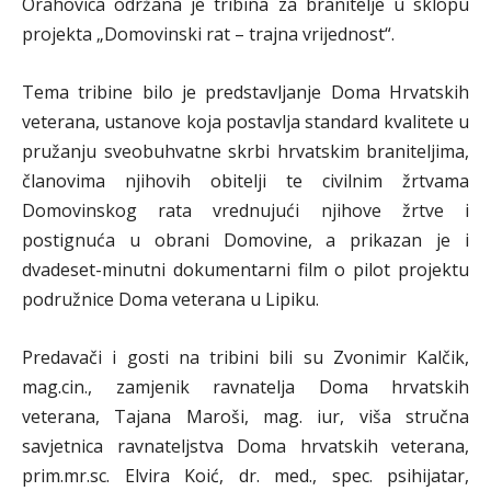
Orahovica održana je tribina za branitelje u sklopu
projekta „Domovinski rat – trajna vrijednost“.
Tema tribine bilo je predstavljanje Doma Hrvatskih
veterana, ustanove koja postavlja standard kvalitete u
pružanju sveobuhvatne skrbi hrvatskim braniteljima,
članovima njihovih obitelji te civilnim žrtvama
Domovinskog rata vrednujući njihove žrtve i
postignuća u obrani Domovine, a prikazan je i
dvadeset-minutni dokumentarni film o pilot projektu
podružnice Doma veterana u Lipiku.
Predavači i gosti na tribini bili su Zvonimir Kalčik,
mag.cin., zamjenik ravnatelja Doma hrvatskih
veterana, Tajana Maroši, mag. iur, viša stručna
savjetnica ravnateljstva Doma hrvatskih veterana,
prim.mr.sc. Elvira Koić, dr. med., spec. psihijatar,