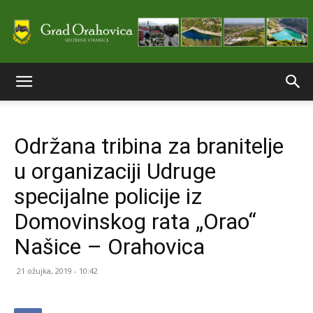
Službene
Održana tribina za branitelje
stranice
u organizaciji Udruge
specijalne policije iz
Grada
Domovinskog rata „Orao“
Našice – Orahovica
Orahovice
21 ožujka, 2019 - 10:42