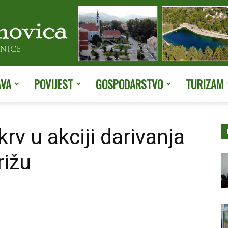
AVA
POVIJEST
GOSPODARSTVO
TURIZAM
Službene
rv u akciji darivanja
rižu
stranice