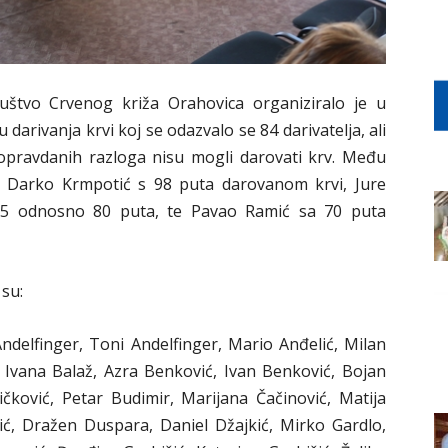
uštvo Crvenog križa Orahovica organiziralo je u
 darivanja krvi koj se odazvalo se 84 darivatelja, ali
z opravdanih razloga nisu mogli darovati krv. Među
 se Darko Krmpotić s 98 puta darovanom krvi, Jure
 95 odnosno 80 puta, te Pavao Ramić sa 70 puta
 su:
elfinger, Toni Andelfinger, Mario Anđelić, Milan
Ivana Balaž, Azra Benković, Ivan Benković, Bojan
ičković, Petar Budimir, Marijana Čačinović, Matija
ić, Dražen Duspara, Daniel Džajkić, Mirko Gardlo,