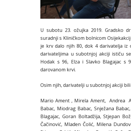
U subotu 23. ožujka 2019. Gradsko dr
suradnji s Kliničkom bolnicom Osijekakciju
je krv dalo njih 80, dok 4 darivatelja i
darivateljima u subotnjoj akciji ističu
Hodak s 96, Elza i Slavko Blagajac s
darovanom krvi.
Osim njih, darivatelji u subotnjoj akciji bili
Mario Ament , Mirela Ament, Andrea And
Babac, Miodrag Babac, Snježana Babac, 
Blagajac, Goran Boltadžija, Stjepan Bož
Čačinović, Mladen Čolić, Milena Dundov