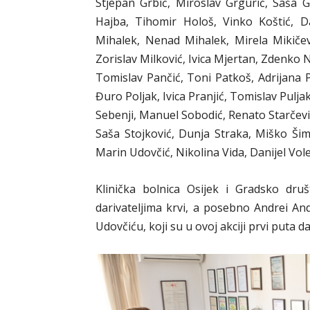
Stjepan Grbić, Miroslav Grgurić, Saša Gr
Hajba, Tihomir Hološ, Vinko Koštić, D
Mihalek, Nenad Mihalek, Mirela Mikičevi
Zorislav Milković, Ivica Mjertan, Zdenko
Tomislav Pančić, Toni Patkoš, Adrijana P
Đuro Poljak, Ivica Pranjić, Tomislav Puljak
Sebenji, Manuel Sobodić, Renato Starčević
Saša Stojković, Dunja Straka, Miško Ši
Marin Udovčić, Nikolina Vida, Danijel Vol
Klinička bolnica Osijek i Gradsko dru
darivateljima krvi, a posebno Andrei An
Udovčiću, koji su u ovoj akciji prvi puta da