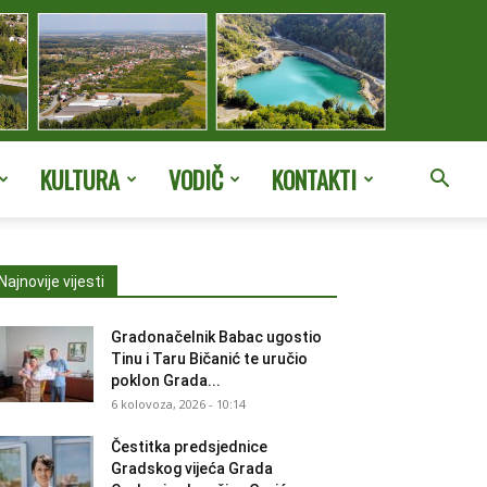
KULTURA
VODIČ
KONTAKTI
Najnovije vijesti
Gradonačelnik Babac ugostio
Tinu i Taru Bičanić te uručio
poklon Grada...
6 kolovoza, 2026 - 10:14
Čestitka predsjednice
Gradskog vijeća Grada