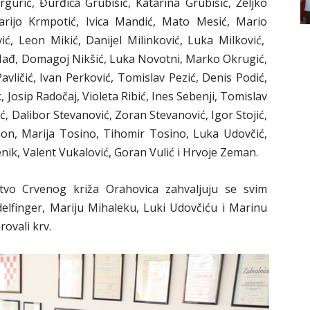
gurić, Đurđica Grubišić, Katarina Grubišić, Željko
arijo Krmpotić, Ivica Mandić, Mato Mesić, Mario
ć, Leon Mikić, Danijel Milinković, Luka Milković,
 Nađ, Domagoj Nikšić, Luka Novotni, Marko Okrugić,
avličić, Ivan Perković, Tomislav Pezić, Denis Podić,
, Josip Radočaj, Violeta Ribić, Ines Sebenji, Tomislav
, Dalibor Stevanović, Zoran Stevanović, Igor Stojić,
mon, Marija Tosino, Tihomir Tosino, Luka Udovčić,
enik, Valent Vukalović, Goran Vulić i Hrvoje Zeman.
štvo Crvenog križa Orahovica zahvaljuju se svim
delfinger, Mariju Mihaleku, Luki Udovčiću i Marinu
rovali krv.