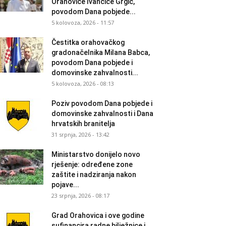
Orahovice Ivančice Grgić,
povodom Dana pobjede...
5 kolovoza, 2026 - 11:57
Čestitka orahovačkog
gradonačelnika Milana Babca,
povodom Dana pobjede i
domovinske zahvalnosti...
5 kolovoza, 2026 - 08:13
Poziv povodom Dana pobjede i
domovinske zahvalnosti i Dana
hrvatskih branitelja
31 srpnja, 2026 - 13:42
Ministarstvo donijelo novo
rješenje: određene zone
zaštite i nadziranja nakon
pojave...
23 srpnja, 2026 - 08:17
Grad Orahovica i ove godine
sufinancira radne bilježnice i