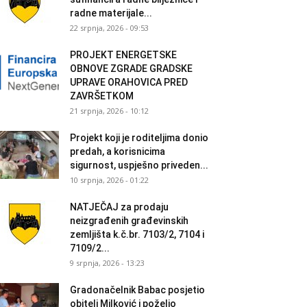
radne materijale...
22 srpnja, 2026 - 09:53
PROJEKT ENERGETSKE
OBNOVE ZGRADE GRADSKE
UPRAVE ORAHOVICA PRED
ZAVRŠETKOM
21 srpnja, 2026 - 10:12
Projekt koji je roditeljima donio
predah, a korisnicima
sigurnost, uspješno priveden...
10 srpnja, 2026 - 01:22
NATJEČAJ za prodaju
neizgrađenih građevinskih
zemljišta k.č.br. 7103/2, 7104 i
7109/2...
9 srpnja, 2026 - 13:23
Gradonačelnik Babac posjetio
obitelj Milković i poželio