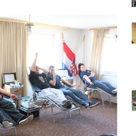
Grada
Orahovice